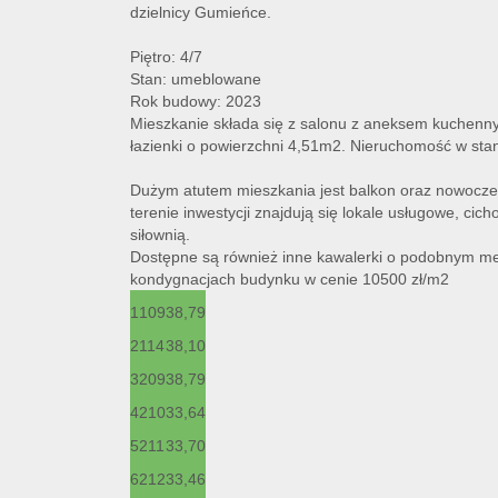
dzielnicy Gumieńce.
Piętro: 4/7
Stan: umeblowane
Rok budowy: 2023
Mieszkanie składa się z salonu z aneksem kuchenn
łazienki o powierzchni 4,51m2. Nieruchomość w sta
Dużym atutem mieszkania jest balkon oraz nowoczes
terenie inwestycji znajdują się lokale usługowe, cic
siłownią.
Dostępne są również inne kawalerki o podobnym me
kondygnacjach budynku w cenie 10500 zł/m2
1
109
38,79
2
114
38,10
3
209
38,79
4
210
33,64
5
211
33,70
6
212
33,46