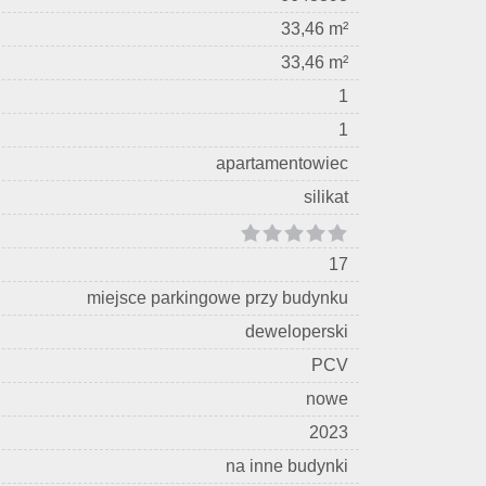
33,46 m²
33,46 m²
1
1
apartamentowiec
silikat
17
miejsce parkingowe przy budynku
deweloperski
PCV
nowe
2023
na inne budynki