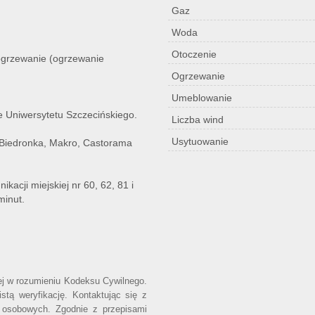
Gaz
Woda
Otoczenie
 ogrzewanie (ogrzewanie
Ogrzewanie
Umeblowanie
e Uniwersytetu Szczecińskiego.
Liczba wind
Usytuowanie
, Biedronka, Makro, Castorama
kacji miejskiej nr 60, 62, 81 i
minut.
wej w rozumieniu Kodeksu Cywilnego.
stą weryfikację. Kontaktując się z
 osobowych. Zgodnie z przepisami