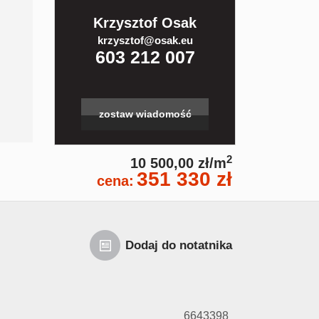
Krzysztof Osak
krzysztof@osak.eu
603 212 007
zostaw wiadomość
2
10 500,00 zł/m
351 330 zł
cena:
Dodaj do notatnika
6643398