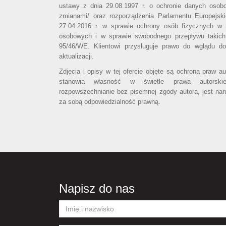
ustawy z dnia 29.08.1997 r. o ochronie danych osob
zmianami/ oraz rozporządzenia Parlamentu Europejsk
27.04.2016 r. w sprawie ochrony osób fizycznych w
osobowych i w sprawie swobodnego przepływu takich
95/46/WE. Klientowi przysługuje prawo do wglądu d
aktualizacji.
Zdjęcia i opisy w tej ofercie objęte są ochroną praw a
stanowią własność w świetle prawa autorski
rozpowszechnianie bez pisemnej zgody autora, jest nar
za sobą odpowiedzialność prawną.
Napisz do nas