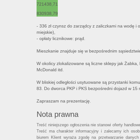
7
214
38,71
8
309
38,79
- 336 zł czynsz do zarządcy z zaliczkami na wodę i
miejskie),
- opłaty licznikowe: prąd.
Mieszkanie znajduje się w bezpośrednim sąsiedztwi
W okolicy zlokalizowane są liczne sklepy jak Żabka
McDonald itd.
W bliskiej odległości usytuowane są przystanki komuni
83. Do dworca PKP i PKS bezpośredni dojazd w 15 
Zapraszam na prezentację.
Nota prawna
Treść niniejszego ogłoszenia nie stanowi oferty handlo
Treść ma charakter informacyjny i zalecamy ich osobi
biurem Klient wyraża zgodę na przetwarzanie danych