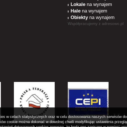
Lokale
na wynajem
Hale
na wynajem
Obiekty
na wynajem
Współpracujemy z
adresowo.pl
okies w celach statystycznych oraz w celu dostosowania naszych serwisów do 
ów cookie można dokonać w dowolnej chwili modyfikując ustawienia przegląda
stawień dotyczących cookies oznacza, że będą one zapisane w pamięci urz