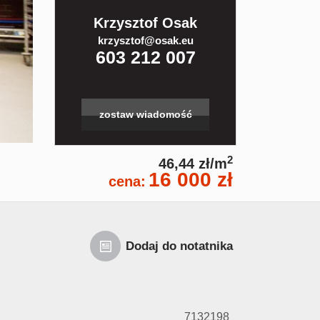
Krzysztof Osak
krzysztof@osak.eu
603 212 007
zostaw wiadomość
2
46,44 zł/m
16 000 zł
cena:
Dodaj do notatnika
7132198