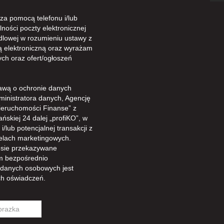
a pomocą telefonu i/lub
ności poczty elektronicznej
dlowej w rozumieniu ustawy z
gą elektroniczną oraz wyrażam
ch oraz ofert/ogłoszeń
awą o ochronie danych
ministratora danych, Agencję
ieruchomości Finanse” z
ńskiej 24 dalej „profiKO”, w
/lub potencjalnej transakcji z
celach marketingowych.
sie przekazywane
m bezpośrednio
 danych osobowych jest
h oświadczeń.