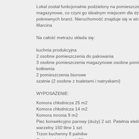
Lokal został funkcjonalnie podzielony na pomieszcz
magazynowe, co czyni go idealnym miejscem dla dzi
pokrewnych branż. Nieruchomość znajduje się w atrak
Marcina
Na całość metrażu składa się:
kuchnia produkcyjna
2 osobne pomieszczenia do pakowania
3 osobne pomieszczenia magazynowe osobne pomies
kotłownia
2 pomieszczenia biurowe
szatnie (2 osobne z toaletami i natryskami)
WYPOSAŻENIE:
Komora chłodnicza 25 m2
Komora chłodnicza 14 m2
Komora mronia 9 m2
Piec konwekcyjno parowy (duży) 2 szt. Patelnia elektr
warzelny 150 litrw 1 szt.
Trzon kuchenny 8 palnikw