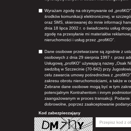
Wyrażam zgodę na otrzymywanie od „profiKO”z
środków komunikacji elektronicznej, w szczegól
oraz SMS, skierowanej do mnie informacji han
dnia 18 lipca 2002 r. o świadczeniu usług dro
zgodę na przesyłanie mi materiałów reklamowy
nieruchomości i usług przez „profiKO”.
Dane osobowe przetwarzane są zgodnie z ust
osobowych z dnia 29 sierpnia 1997 r. przez ad
Usługową „profiKO” używającą nazwy „Osak N
siedzibą w Szczecinie (70-842) przy Jugosłowia
celu zawarcia umowy pośrednictwa z „profiKO” i
zakresu obrotu nieruchomościami, a także w 
Zebrane dane osobowe mogą być w tym zakre
potencjalnym Kontrahentom i innym podmioto
zaangażowanym w proces transakcji. Podanie
dobrowolne, poprzez zaakceptowanie podanyc
Kod zabezpieczający