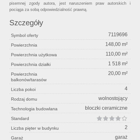
pisemnej zgody autora, jest naruszeniem praw autorskich i
pociąga za sobą odpowiedzialność prawną.
Szczegóły
7119696
Symbol oferty
148,00 m²
Powierzchnia
110,00 m²
Powierzchnia użytkowa
1 518 m²
Powierzchnia działki
20,00 m²
Powierzchnia
balkonów/tarasów
4
Liczba pokoi
wolnostojący
Rodzaj domu
bloczki ceramiczne
Technologia budowlana
Standard
2
Liczba pięter w budynku
garaż
Garaż