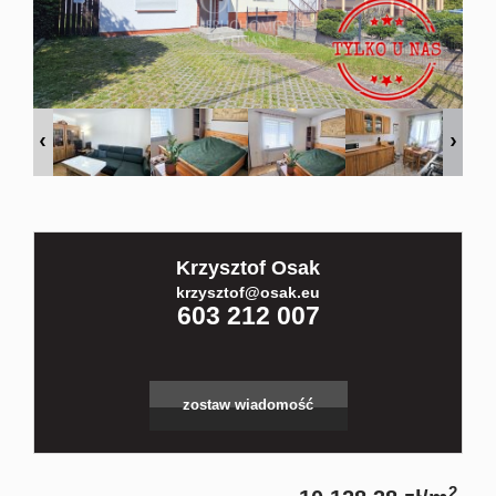
Kontakt
Partnerz
Notatnik
Krzysztof Osak
Blog
krzysztof@osak.eu
603 212 007
zostaw wiadomość
2