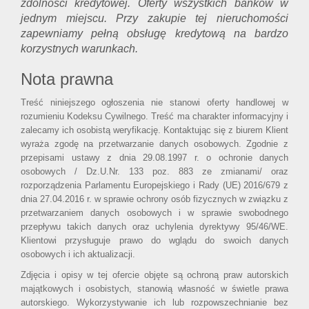
zdolności kredytowej. Oferty wszystkich banków w
jednym miejscu. Przy zakupie tej nieruchomości
zapewniamy pełną obsługę kredytową na bardzo
korzystnych warunkach.
Nota prawna
Treść niniejszego ogłoszenia nie stanowi oferty handlowej w
rozumieniu Kodeksu Cywilnego. Treść ma charakter informacyjny i
zalecamy ich osobistą weryfikację. Kontaktując się z biurem Klient
wyraża zgodę na przetwarzanie danych osobowych. Zgodnie z
przepisami ustawy z dnia 29.08.1997 r. o ochronie danych
osobowych / Dz.U.Nr. 133 poz. 883 ze zmianami/ oraz
rozporządzenia Parlamentu Europejskiego i Rady (UE) 2016/679 z
dnia 27.04.2016 r. w sprawie ochrony osób fizycznych w związku z
przetwarzaniem danych osobowych i w sprawie swobodnego
przepływu takich danych oraz uchylenia dyrektywy 95/46/WE.
Klientowi przysługuje prawo do wglądu do swoich danych
osobowych i ich aktualizacji.
Zdjęcia i opisy w tej ofercie objęte są ochroną praw autorskich
majątkowych i osobistych, stanowią własność w świetle prawa
autorskiego. Wykorzystywanie ich lub rozpowszechnianie bez