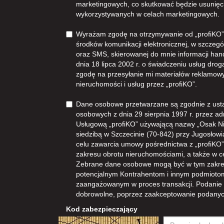
marketingowych, co skutkować będzie usunięc
wykorzystywanych w celach marketingowych.
Wyrażam zgodę na otrzymywanie od „profiKO”z
środków komunikacji elektronicznej, w szczegól
oraz SMS, skierowanej do mnie informacji han
dnia 18 lipca 2002 r. o świadczeniu usług dro
zgodę na przesyłanie mi materiałów reklamowy
nieruchomości i usług przez „profiKO”.
Dane osobowe przetwarzane są zgodnie z ust
osobowych z dnia 29 sierpnia 1997 r. przez ad
Usługową „profiKO” używającą nazwy „Osak N
siedzibą w Szczecinie (70-842) przy Jugosłowia
celu zawarcia umowy pośrednictwa z „profiKO” i
zakresu obrotu nieruchomościami, a także w 
Zebrane dane osobowe mogą być w tym zakre
potencjalnym Kontrahentom i innym podmioto
zaangażowanym w proces transakcji. Podanie
dobrowolne, poprzez zaakceptowanie podanyc
Kod zabezpieczający