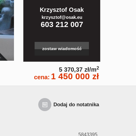
Krzysztof Osak
krzysztof@osak.eu
603 212 007
zostaw wiadomość
2
5 370,37 zł/m
1 450 000 zł
cena:
Dodaj do notatnika
5843395