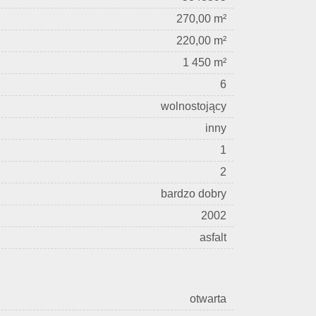
270,00 m²
220,00 m²
1 450 m²
6
wolnostojący
inny
1
2
bardzo dobry
2002
asfalt
otwarta