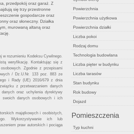
nka, przedpokój oraz garaż. Z
Powierzchnia
najdują się trzy przestronne
omieszczenie gospodarcze oraz
Powierzchnia użytkowa
nny oraz słoneczny. Działka
nym, murowaną altaną oraz
Powierzchnia działki
ację.
Liczba pokoi
Rodzaj domu
Technologia budowlana
wej w rozumieniu Kodeksu Cywilnego.
stą weryfikację. Kontaktując się z
Liczba pięter w budynku
 osobowych. Zgodnie z przepisami
Liczba tarasów
owych / Dz.U.Nr. 133 poz. 883 ze
iego i Rady (UE) 2016/679 z dnia
Stan budynku
 związku z przetwarzaniem danych
 danych oraz uchylenia dyrektywy
Rok budowy
o swoich danych osobowych i ich
Dojazd
utorskich majątkowych i osobistych,
Pomieszczenia
ego. Wykorzystywanie ich lub
uszeniem praw autorskich i pociąga
Typ kuchni