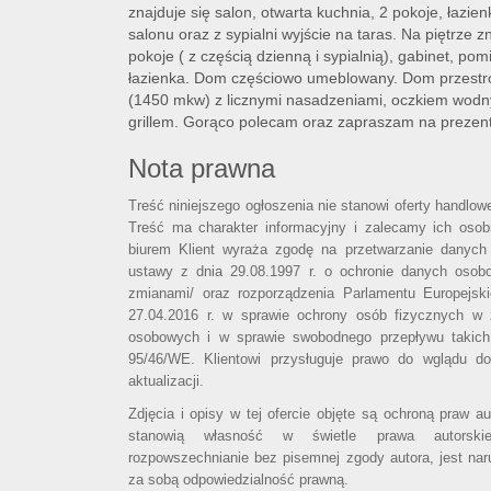
znajduje się salon, otwarta kuchnia, 2 pokoje, łazie
salonu oraz z sypialni wyjście na taras. Na piętrze z
pokoje ( z częścią dzienną i sypialnią), gabinet, p
łazienka. Dom częściowo umeblowany. Dom przestro
(1450 mkw) z licznymi nasadzeniami, oczkiem wod
grillem. Gorąco polecam oraz zapraszam na prezent
Nota prawna
Treść niniejszego ogłoszenia nie stanowi oferty handlo
Treść ma charakter informacyjny i zalecamy ich osobi
biurem Klient wyraża zgodę na przetwarzanie danych
ustawy z dnia 29.08.1997 r. o ochronie danych osob
zmianami/ oraz rozporządzenia Parlamentu Europejsk
27.04.2016 r. w sprawie ochrony osób fizycznych w
osobowych i w sprawie swobodnego przepływu takich
95/46/WE. Klientowi przysługuje prawo do wglądu d
aktualizacji.
Zdjęcia i opisy w tej ofercie objęte są ochroną praw a
stanowią własność w świetle prawa autorski
rozpowszechnianie bez pisemnej zgody autora, jest nar
za sobą odpowiedzialność prawną.