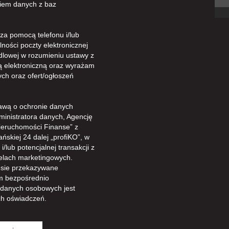
iem danych z baz
a pomocą telefonu i/lub
ności poczty elektronicznej
dlowej w rozumieniu ustawy z
gą elektroniczną oraz wyrażam
ch oraz ofert/ogłoszeń
awą o ochronie danych
ministratora danych, Agencję
ieruchomości Finanse” z
ńskiej 24 dalej „profiKO”, w
/lub potencjalnej transakcji z
celach marketingowych.
sie przekazywane
m bezpośrednio
 danych osobowych jest
h oświadczeń.