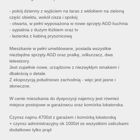
- pokój dzienny z wyjściem na taras z widokiem na zieloną
część obiektu, wokół cisza i spokój
- otwarta, w pełni wyposażona w nowe sprzęty AGD kuchnia
- sypialnia z dużym łóżkiem oraz tv
- łazienka z kabiną prysznicową
Mieszkanie w pełni umeblowane, posiada wszystkie
niezbędne sprzęty AGD oraz pralkę, odkurzacz, dwa
telewizory.
Jest zupełnie nowe, urządzone z niezwykłym smakiem i
dbałością o detale.
Z ekspozycją południowo zachodnią - więc jest jasne i
słoneczne.
W cenie mieszkania do dyspozycji najemcy jest również
miejsce postojowe w garażowcu oraz komórka lokatorska.
Czynsz najmu 4700zł z garażem i komórką lokatorską
+ czynsz administracyjny ok 1000zł ze wszystkimi zaliczkami
dodatkowo tylko prąd