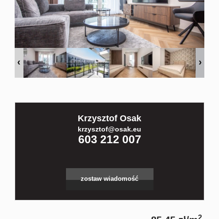
Kontakt
Partnerz
Notatnik
Krzysztof Osak
Blog
krzysztof@osak.eu
603 212 007
zostaw wiadomość
2