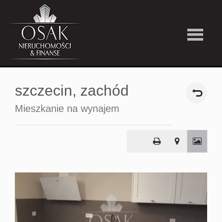
Kup
szczecin,
zachód
Wynajmi
Mieszkanie na wynajem
Strefa
Premiu
Firma