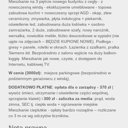
Mieszkanie na 3 piętrze nowego budynku z cegły - z
nowoczesną windą - ekskluzywnie umeblowane - topowa
zabudowa kuchni + nowoczesny sprzęt AGD - okap, zlew
ceramiczny, zmywarka, płyta indukcyjna + piekarnik,
oświetlenie led, zabudowana duża lodówka + osobno
zamrażarka, 2 duże, zabudowane szafy, nowy narożnik,
wersalka, nowiutkie meble, łóżko dwuosobowe w sypialni (nie
ujęte na zdjęciach – BĘDZIE KUPIONE NOWE). Podłoga -
gresy + panele, roletki w oknach. Łazienka z szafkami, pralka
Siemens itd. Bezpośrednio z salonu wyjście na duży balkon-
loggię. Mieszkanie jak nowe, czyste, z dostępem do
Internetu, kablowej TV.
W cenie (3000zł):
miejsce parkingowe (bezpośrednio w
podziemnym garażowcu z windą),
DODATKOWO PŁATNE
:
opłata dla o zarządcy - 370 zł
(
wywóz śmieci, utrzymanie i oświetlenie części wspólnej,
sprzątanie klatek) i
300 zł - zaliczka za media
: prąd, woda
zimna, SEC tj. ciepła woda + ogrzewanie miejskie
Mieszkanie cieplutkie - opłaty bardzo rozsądne – rozliczane
co 3 m-ce wg odczytów liczników
.
Nota prawna