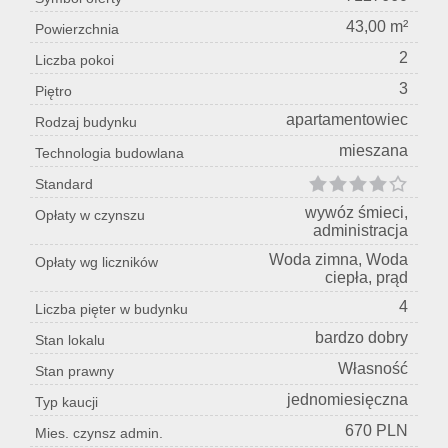
43,00 m²
Powierzchnia
2
Liczba pokoi
3
Piętro
apartamentowiec
Rodzaj budynku
mieszana
Technologia budowlana
Standard
wywóz śmieci,
Opłaty w czynszu
administracja
Woda zimna, Woda
Opłaty wg liczników
ciepła, prąd
4
Liczba pięter w budynku
bardzo dobry
Stan lokalu
Własność
Stan prawny
jednomiesięczna
Typ kaucji
670 PLN
Mies. czynsz admin.