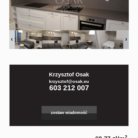
Kontakt
Partnerz
Notatnik
Krzysztof Osak
Blog
krzysztof@osak.eu
603 212 007
zostaw wiadomość
2