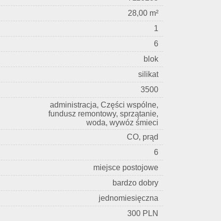
28,00 m²
1
6
blok
silikat
3500
administracja, Części wspólne,
fundusz remontowy, sprzątanie,
woda, wywóz śmieci
CO, prąd
6
miejsce postojowe
bardzo dobry
jednomiesięczna
300 PLN