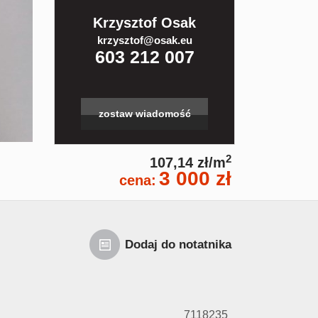
Krzysztof Osak
krzysztof@osak.eu
603 212 007
zostaw wiadomość
2
107,14 zł/m
3 000 zł
cena:
Dodaj do notatnika
7118235