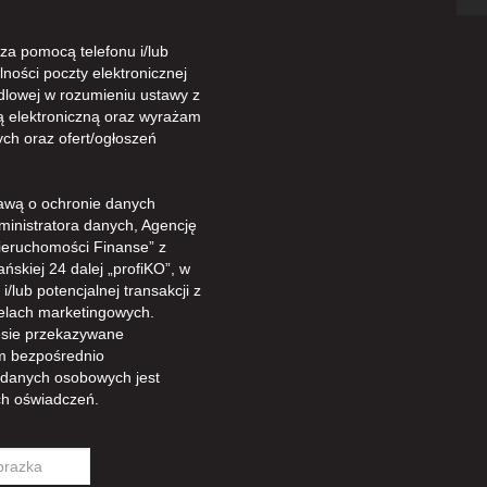
a pomocą telefonu i/lub
ności poczty elektronicznej
dlowej w rozumieniu ustawy z
gą elektroniczną oraz wyrażam
ch oraz ofert/ogłoszeń
awą o ochronie danych
ministratora danych, Agencję
ieruchomości Finanse” z
ńskiej 24 dalej „profiKO”, w
/lub potencjalnej transakcji z
celach marketingowych.
sie przekazywane
m bezpośrednio
 danych osobowych jest
h oświadczeń.