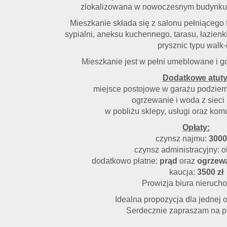
zlokalizowana w nowoczesnym budynku
Mieszkanie składa się z salonu pełniącego 
sypialni, aneksu kuchennego, tarasu, łazien
prysznic typu walk-
Mieszkanie jest w pełni umeblowane i g
Dodatkowe atuty
miejsce postojowe w garażu podzie
ogrzewanie i woda z sieci 
w pobliżu sklepy, usługi oraz kom
Opłaty:
czynsz najmu:
3000
czynsz administracyjny: o
dodatkowo płatne:
prąd
oraz
ogrzew
kaucja:
3500 zł
Prowizja biura nieruch
Idealna propozycja dla jednej o
Serdecznie zapraszam na p