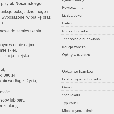
 przy
ul. Nocznickiego
.
Powierzchnia
funkcję pokoju dziennego i
Liczba pokoi
ki wyposażonej w pralkę oraz
in.
Piętro
otowe do zamieszkania.
Rodzaj budynku
:
Technologia budowlana
mnym w cenie najmu,
Kaucja zabezp.
miejskiej,
Opłaty w czynszu
unikacja miejska.
 zł
,
Opłaty wg liczników
k.
300 zł
,
Liczba pięter w budynku
anie
według zużycia,
Garaż
omości.
Stan lokalu
soby lub pary.
Typ kaucji
rezentację.
Mies. czynsz admin.