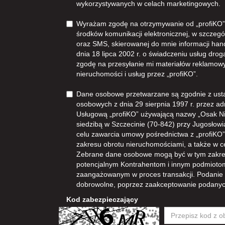
wykorzystywanych w celach marketingowych.
Wyrażam zgodę na otrzymywanie od „profiKO”z
środków komunikacji elektronicznej, w szczegól
oraz SMS, skierowanej do mnie informacji han
dnia 18 lipca 2002 r. o świadczeniu usług dro
zgodę na przesyłanie mi materiałów reklamowy
nieruchomości i usług przez „profiKO”.
Dane osobowe przetwarzane są zgodnie z ust
osobowych z dnia 29 sierpnia 1997 r. przez ad
Usługową „profiKO” używającą nazwy „Osak N
siedzibą w Szczecinie (70-842) przy Jugosłowia
celu zawarcia umowy pośrednictwa z „profiKO” i
zakresu obrotu nieruchomościami, a także w 
Zebrane dane osobowe mogą być w tym zakre
potencjalnym Kontrahentom i innym podmioto
zaangażowanym w proces transakcji. Podanie
dobrowolne, poprzez zaakceptowanie podanyc
Kod zabezpieczający