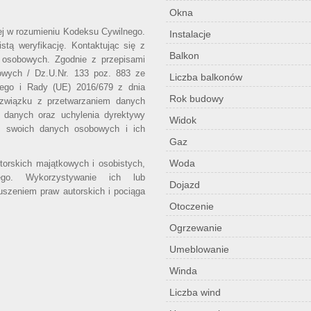
Okna
wej w rozumieniu Kodeksu Cywilnego.
Instalacje
stą weryfikację. Kontaktując się z
Balkon
 osobowych. Zgodnie z przepisami
owych / Dz.U.Nr. 133 poz. 883 ze
Liczba balkonów
iego i Rady (UE) 2016/679 z dnia
Rok budowy
 związku z przetwarzaniem danych
 danych oraz uchylenia dyrektywy
Widok
o swoich danych osobowych i ich
Gaz
Woda
utorskich majątkowych i osobistych,
ego. Wykorzystywanie ich lub
Dojazd
uszeniem praw autorskich i pociąga
Otoczenie
Ogrzewanie
Umeblowanie
Winda
Liczba wind