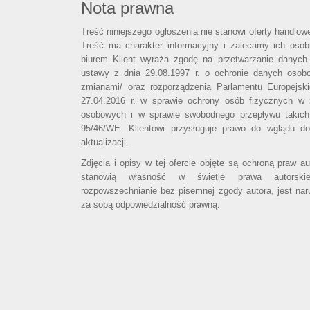
Nota prawna
Treść niniejszego ogłoszenia nie stanowi oferty handlo
Treść ma charakter informacyjny i zalecamy ich osobi
biurem Klient wyraża zgodę na przetwarzanie danych
ustawy z dnia 29.08.1997 r. o ochronie danych osob
zmianami/ oraz rozporządzenia Parlamentu Europejsk
27.04.2016 r. w sprawie ochrony osób fizycznych w
osobowych i w sprawie swobodnego przepływu takich
95/46/WE. Klientowi przysługuje prawo do wglądu d
aktualizacji.
Zdjęcia i opisy w tej ofercie objęte są ochroną praw a
stanowią własność w świetle prawa autorski
rozpowszechnianie bez pisemnej zgody autora, jest nar
za sobą odpowiedzialność prawną.