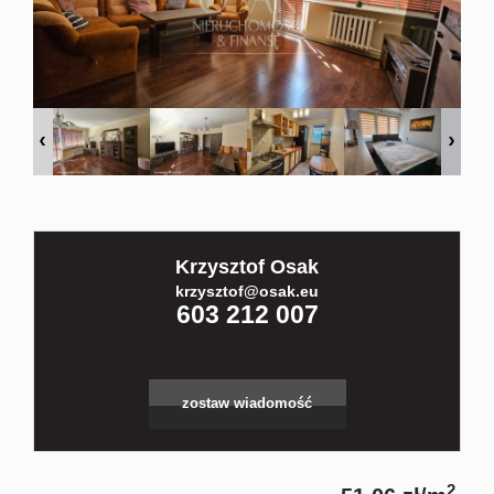
Kontakt
Partnerz
Notatnik
Krzysztof Osak
Blog
krzysztof@osak.eu
603 212 007
zostaw wiadomość
2