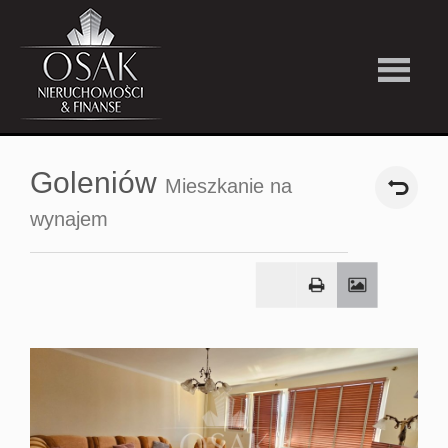
Kup
Goleniów
Mieszkanie na
Wynajmi
wynajem
Strefa
Premiu
Firma