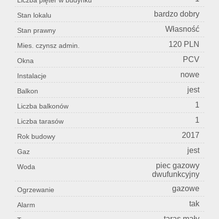
Liczba pięter w budynku
bardzo dobry
Stan lokalu
Własność
Stan prawny
120 PLN
Mies. czynsz admin.
PCV
Okna
nowe
Instalacje
jest
Balkon
1
Liczba balkonów
1
Liczba tarasów
2017
Rok budowy
jest
Gaz
piec gazowy
Woda
dwufunkcyjny
gazowe
Ogrzewanie
tak
Alarm
taras mały