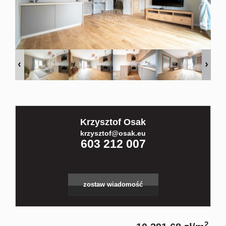
Kontakt
Partnerz
Notatnik
Krzysztof Osak
Blog
krzysztof@osak.eu
603 212 007
zostaw wiadomość
2