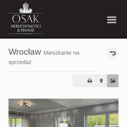
Kup
Wrocław
Mieszkanie na
Wynajmi
sprzedaż
Strefa
Premiu
Firma