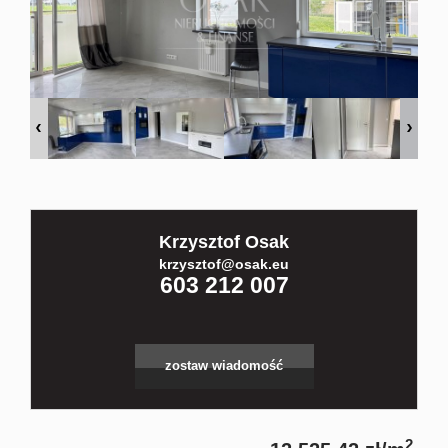
Kontakt
Partnerz
Notatnik
Krzysztof Osak
Blog
krzysztof@osak.eu
603 212 007
zostaw wiadomość
2