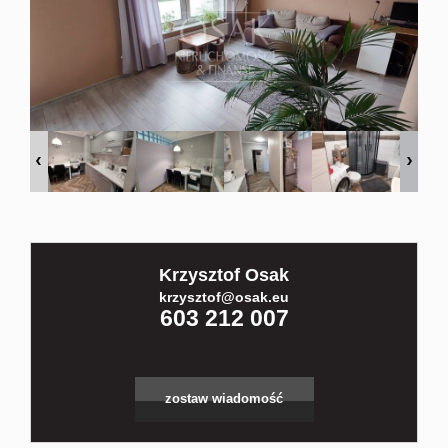
Kontakt
Partnerz
Notatnik
Blog
Krzysztof Osak
krzysztof@osak.eu
603 212 007
zostaw wiadomość