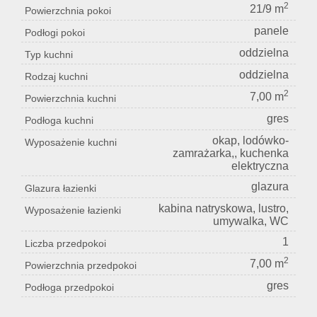
2
21/9 m
Powierzchnia pokoi
panele
Podłogi pokoi
oddzielna
Typ kuchni
oddzielna
Rodzaj kuchni
2
7,00 m
Powierzchnia kuchni
gres
Podłoga kuchni
okap, lodówko-
Wyposażenie kuchni
zamrażarka,, kuchenka
elektryczna
glazura
Glazura łazienki
kabina natryskowa, lustro,
Wyposażenie łazienki
umywalka, WC
1
Liczba przedpokoi
2
7,00 m
Powierzchnia przedpokoi
gres
Podłoga przedpokoi