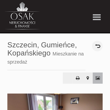
Kup
Szczecin,
Gumieńce,
Wynajmi
Kopańskiego
Mieszkanie na
sprzedaż
Strefa
Premiu
Firma