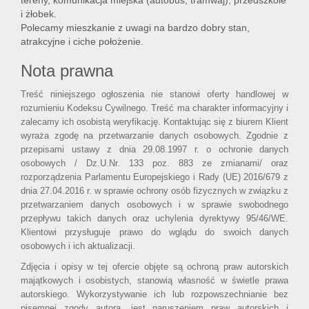
tereny, komunikacja miejska (autobus, tramwaj), przedszkole
i żłobek.
Polecamy mieszkanie z uwagi na bardzo dobry stan,
atrakcyjne i ciche położenie.
Nota prawna
Treść niniejszego ogłoszenia nie stanowi oferty handlowej w
rozumieniu Kodeksu Cywilnego. Treść ma charakter informacyjny i
zalecamy ich osobistą weryfikację. Kontaktując się z biurem Klient
wyraża zgodę na przetwarzanie danych osobowych. Zgodnie z
przepisami ustawy z dnia 29.08.1997 r. o ochronie danych
osobowych / Dz.U.Nr. 133 poz. 883 ze zmianami/ oraz
rozporządzenia Parlamentu Europejskiego i Rady (UE) 2016/679 z
dnia 27.04.2016 r. w sprawie ochrony osób fizycznych w związku z
przetwarzaniem danych osobowych i w sprawie swobodnego
przepływu takich danych oraz uchylenia dyrektywy 95/46/WE.
Klientowi przysługuje prawo do wglądu do swoich danych
osobowych i ich aktualizacji.
Zdjęcia i opisy w tej ofercie objęte są ochroną praw autorskich
majątkowych i osobistych, stanowią własność w świetle prawa
autorskiego. Wykorzystywanie ich lub rozpowszechnianie bez
pisemnej zgody autora, jest naruszeniem praw autorskich i