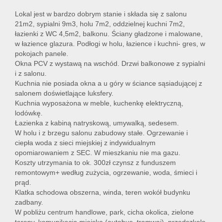
Lokal jest w bardzo dobrym stanie i składa się z salonu
21m2, sypialni 9m3, holu 7m2, oddzielnej kuchni 7m2,
łazienki z WC 4,5m2, balkonu. Ściany gładzone i malowane,
w łazience glazura. Podłogi w holu, łazience i kuchni- gres, w
pokojach panele.
Okna PCV z wystawą na wschód. Drzwi balkonowe z sypialni
i z salonu.
Kuchnia nie posiada okna a u góry w ściance sąsiadującej z
salonem doświetlające luksfery.
Kuchnia wyposażona w meble, kuchenkę elektryczną,
lodówkę.
Łazienka z kabiną natryskową, umywalką, sedesem.
W holu i z brzegu salonu zabudowy stałe. Ogrzewanie i
ciepła woda z sieci miejskiej z indywidualnym
opomiarowaniem z SEC. W mieszkaniu nie ma gazu.
Koszty utrzymania to ok. 300zł czynsz z funduszem
remontowym+ według zużycia, ogrzewanie, woda, śmieci i
prąd.
Klatka schodowa obszerna, winda, teren wokół budynku
zadbany.
W pobliżu centrum handlowe, park, cicha okolica, zielone