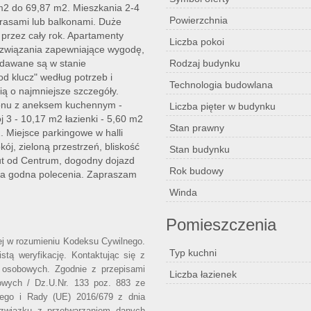
m2 do 69,87 m2. Mieszkania 2-4
Powierzchnia
rasami lub balkonami. Duże
przez cały rok. Apartamenty
Liczba pokoi
ozwiązania zapewniające wygodę,
edawane są w stanie
Rodzaj budynku
 klucz" według potrzeb i
Technologia budowlana
ią o najmniejsze szczegóły.
alonu z aneksem kuchennym -
Liczba pięter w budynku
 3 - 10,17 m2 łazienki - 5,60 m2
Stan prawny
 Miejsce parkingowe w halli
ój, zieloną przestrzeń, bliskość
Stan budynku
nut od Centrum, dogodny dojazd
Rok budowy
rta godna polecenia. Zapraszam
Winda
Pomieszczenia
wej w rozumieniu Kodeksu Cywilnego.
Typ kuchni
stą weryfikację. Kontaktując się z
 osobowych. Zgodnie z przepisami
Liczba łazienek
owych / Dz.U.Nr. 133 poz. 883 ze
iego i Rady (UE) 2016/679 z dnia
 związku z przetwarzaniem danych