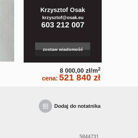
Krzysztof Osak
krzysztof@osak.eu
603 212 007
zostaw wiadomość
2
8 000,00 zł/m
521 840 zł
cena:
Dodaj do notatnika
5844731