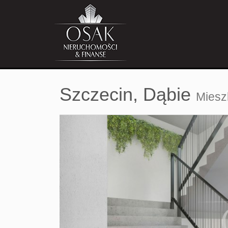
Szczecin,
Dąbie
Miesz