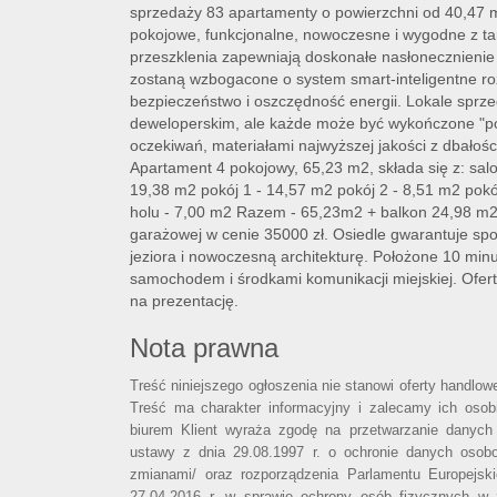
sprzedaży 83 apartamenty o powierzchni od 40,47 
pokojowe, funkcjonalne, nowoczesne i wygodne z ta
przeszklenia zapewniają doskonałe nasłonecznienie 
zostaną wzbogacone o system smart-inteligentne r
bezpieczeństwo i oszczędność energii. Lokale sprz
deweloperskim, ale każde może być wykończone "pod
oczekiwań, materiałami najwyższej jakości z dbałośc
Apartament 4 pokojowy, 65,23 m2, składa się z: s
19,38 m2 pokój 1 - 14,57 m2 pokój 2 - 8,51 m2 pokój
holu - 7,00 m2 Razem - 65,23m2 + balkon 24,98 m2.
garażowej w cenie 35000 zł. Osiedle gwarantuje spok
jeziora i nowoczesną architekturę. Położone 10 mi
samochodem i środkami komunikacji miejskiej. Ofe
na prezentację.
Nota prawna
Treść niniejszego ogłoszenia nie stanowi oferty handlo
Treść ma charakter informacyjny i zalecamy ich osobi
biurem Klient wyraża zgodę na przetwarzanie danych
ustawy z dnia 29.08.1997 r. o ochronie danych osob
zmianami/ oraz rozporządzenia Parlamentu Europejsk
27.04.2016 r. w sprawie ochrony osób fizycznych w