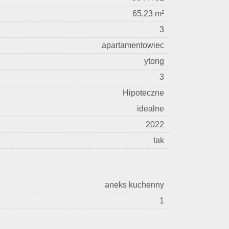
65,23 m²
3
apartamentowiec
ytong
3
Hipoteczne
idealne
2022
tak
aneks kuchenny
1