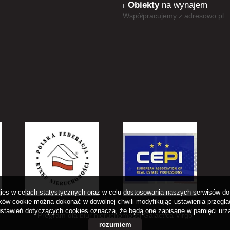
Obiekty
na wynajem
Współpracujemy z
adresowo.pl
okies w celach statystycznych oraz w celu dostosowania naszych serwisów do 
ów cookie można dokonać w dowolnej chwili modyfikując ustawienia przegląda
stawień dotyczących cookies oznacza, że będą one zapisane w pamięci urz
Program dla biur nieruchomości
Galactica Virgo
rozumiem