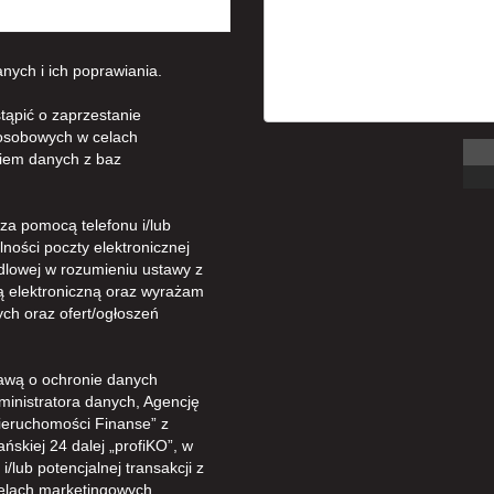
ych i ich poprawiania.
tąpić o zaprzestanie
osobowych w celach
iem danych z baz
a pomocą telefonu i/lub
ności poczty elektronicznej
dlowej w rozumieniu ustawy z
gą elektroniczną oraz wyrażam
ch oraz ofert/ogłoszeń
awą o ochronie danych
ministratora danych, Agencję
ieruchomości Finanse” z
ńskiej 24 dalej „profiKO”, w
/lub potencjalnej transakcji z
celach marketingowych.