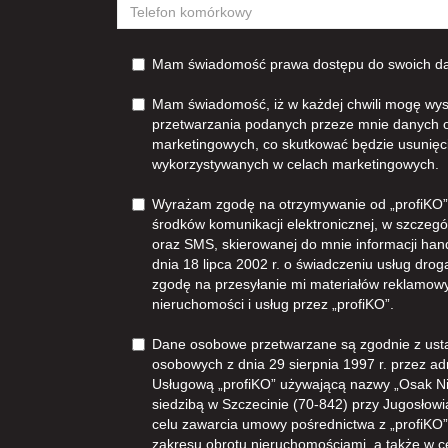
Mam świadomość prawa dostępu do swoich dan
Mam świadomość, iż w każdej chwili mogę wys
przetwarzania podanych przeze mnie danych 
marketingowych, co skutkować będzie usunięc
wykorzystywanych w celach marketingowych.
Wyrażam zgodę na otrzymywanie od „profiKO”z
środków komunikacji elektronicznej, w szczegól
oraz SMS, skierowanej do mnie informacji han
dnia 18 lipca 2002 r. o świadczeniu usług dro
zgodę na przesyłanie mi materiałów reklamowy
nieruchomości i usług przez „profiKO”.
Dane osobowe przetwarzane są zgodnie z ust
osobowych z dnia 29 sierpnia 1997 r. przez ad
Usługową „profiKO” używającą nazwy „Osak N
siedzibą w Szczecinie (70-842) przy Jugosłowia
celu zawarcia umowy pośrednictwa z „profiKO” i
zakresu obrotu nieruchomościami, a także w 