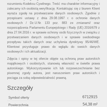
rozumieniu Kodeksu Cywilnego. Treść ma charakter informacyjny i
zalecamy ich osobistą weryfikację. Kontaktując się z biurem Klient
wyraża zgodę na przetwarzanie danych osobowych. Zgodnie z
przepisami ustawy z dnia 29.08.1997 r. o ochronie danych
osobowych / Dz.U.Nr. 133 poz. 883 ze zmianami/ oraz
rozporządzenia Parlamentu Europejskiego i Rady (UE) 2016/679 z
dnia 27.04.2016 r. w sprawie ochrony osób fizycznych w związku z
przetwarzaniem danych osobowych i w sprawie swobodnego
przepływu takich danych oraz uchylenia dyrektywy 95/46/WE.
Klientowi przysługuje prawo do wglądu do swoich danych
osobowych i ich aktualizacji.
Zdjęcia i opisy w tej ofercie objęte są ochroną praw autorskich
majątkowych i osobistych, stanowią własność w świetle prawa
autorskiego. Wykorzystywanie ich lub rozpowszechnianie bez
pisemnej zgody autora, jest naruszeniem praw autorskich i
pociąga za sobą odpowiedzialność prawną.
Szczegóły
6712915
Symbol oferty
54,38 m²
Powierzchnia