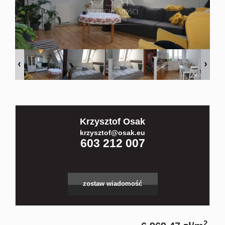
Kontakt
Partnerz
Notatnik
Krzysztof Osak
Blog
krzysztof@osak.eu
603 212 007
zostaw wiadomość
2