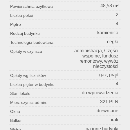
48,58 m²
Powierzchnia użytkowa
2
Liczba pokoi
4
Piętro
kamienica
Rodzaj budynku
cegła
Technologia budowlana
administracja, Części
Opłaty w czynszu
wspólne, fundusz
remontowy, wywóz
nieczystości
gaz, prąd
Opłaty wg liczników
4
Liczba pięter w budynku
do wprowadzenia
Stan lokalu
321 PLN
Mies. czynsz admin.
drewniane
Okna
brak
Balkon
na inne budynki
Widok