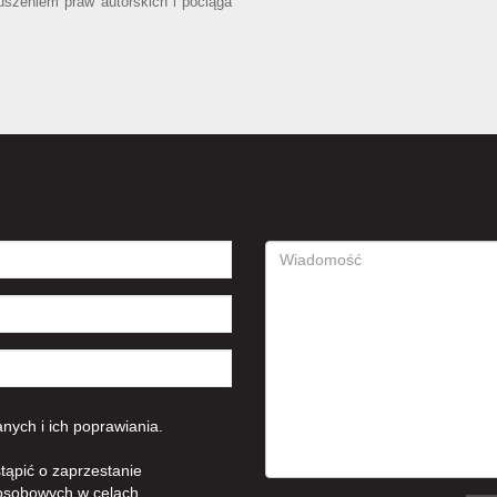
uszeniem praw autorskich i pociąga
ych i ich poprawiania.
tąpić o zaprzestanie
osobowych w celach