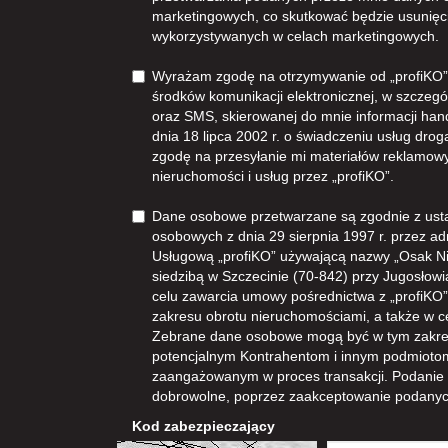
marketingowych, co skutkować będzie usunięc
wykorzystywanych w celach marketingowych.
Wyrażam zgodę na otrzymywanie od „profiKO”z
środków komunikacji elektronicznej, w szczegól
oraz SMS, skierowanej do mnie informacji han
dnia 18 lipca 2002 r. o świadczeniu usług dro
zgodę na przesyłanie mi materiałów reklamowy
nieruchomości i usług przez „profiKO”.
Dane osobowe przetwarzane są zgodnie z ust
osobowych z dnia 29 sierpnia 1997 r. przez ad
Usługową „profiKO” używającą nazwy „Osak N
siedzibą w Szczecinie (70-842) przy Jugosłowia
celu zawarcia umowy pośrednictwa z „profiKO” i
zakresu obrotu nieruchomościami, a także w 
Zebrane dane osobowe mogą być w tym zakre
potencjalnym Kontrahentom i innym podmioto
zaangażowanym w proces transakcji. Podanie
dobrowolne, poprzez zaakceptowanie podanyc
Kod zabezpieczający