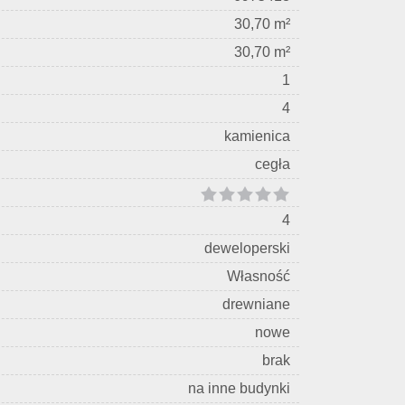
30,70 m²
30,70 m²
1
4
kamienica
cegła
4
deweloperski
Własność
drewniane
nowe
brak
na inne budynki