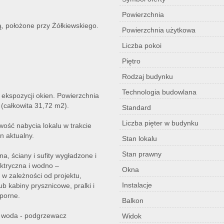
Powierzchnia
, położone przy Żółkiewskiego.
Powierzchnia użytkowa
Liczba pokoi
Piętro
Rodzaj budynku
Technologia budowlana
 ekspozycji okien. Powierzchnia
(całkowita 31,72 m2).
Standard
Liczba pięter w budynku
wość nabycia lokalu w trakcie
n aktualny.
Stan lokalu
Stan prawny
a, ściany i sufity wygładzone i
ktryczna i wodno –
Okna
 w zależności od projektu,
Instalacje
b kabiny prysznicowe, pralki i
dporne.
Balkon
ła woda - podgrzewacz
Widok