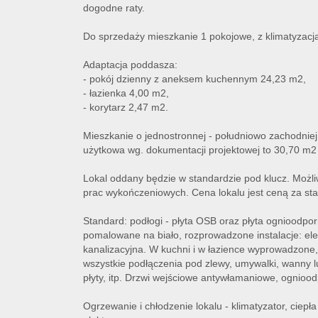
dogodne raty.
Do sprzedaży mieszkanie 1 pokojowe, z klimatyzacją
Adaptacja poddasza:
- pokój dzienny z aneksem kuchennym 24,23 m2,
- łazienka 4,00 m2,
- korytarz 2,47 m2.
Mieszkanie o jednostronnej - południowo zachodniej
użytkowa wg. dokumentacji projektowej to 30,70 m2 
Lokal oddany będzie w standardzie pod klucz. Możli
prac wykończeniowych. Cena lokalu jest ceną za sta
Standard: podłogi - płyta OSB oraz płyta ognioodporn
pomalowane na biało, rozprowadzone instalacje: ele
kanalizacyjna. W kuchni i w łazience wyprowadzone,
wszystkie podłączenia pod zlewy, umywalki, wanny lu
płyty, itp. Drzwi wejściowe antywłamaniowe, ognioo
Ogrzewanie i chłodzenie lokalu - klimatyzator, ciep