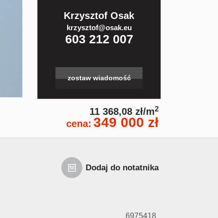
Krzysztof Osak
krzysztof@osak.eu
603 212 007
zostaw wiadomość
2
11 368,08 zł/m
349 000 zł
cena:
Dodaj do notatnika
6975418