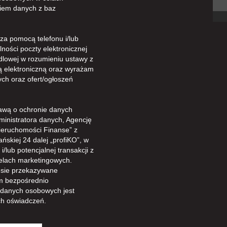
iem danych z baz
a pomocą telefonu i/lub
ności poczty elektronicznej
dlowej w rozumieniu ustawy z
gą elektroniczną oraz wyrażam
ch oraz ofert/ogłoszeń
awą o ochronie danych
ministratora danych, Agencję
ieruchomości Finanse” z
ńskiej 24 dalej „profiKO”, w
/lub potencjalnej transakcji z
celach marketingowych.
sie przekazywane
m bezpośrednio
 danych osobowych jest
h oświadczeń.