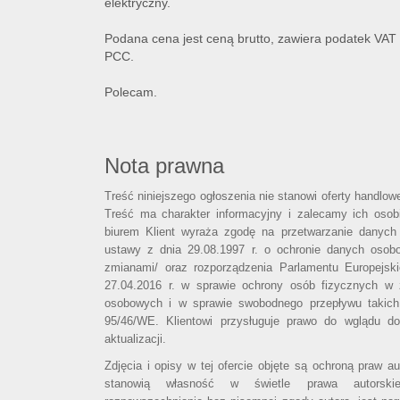
elektryczny.
Podana cena jest ceną brutto, zawiera podatek VAT 
PCC.
Polecam.
Nota prawna
Treść niniejszego ogłoszenia nie stanowi oferty handlo
Treść ma charakter informacyjny i zalecamy ich osobi
biurem Klient wyraża zgodę na przetwarzanie danych
ustawy z dnia 29.08.1997 r. o ochronie danych osob
zmianami/ oraz rozporządzenia Parlamentu Europejsk
27.04.2016 r. w sprawie ochrony osób fizycznych w
osobowych i w sprawie swobodnego przepływu takich
95/46/WE. Klientowi przysługuje prawo do wglądu d
aktualizacji.
Zdjęcia i opisy w tej ofercie objęte są ochroną praw a
stanowią własność w świetle prawa autorski