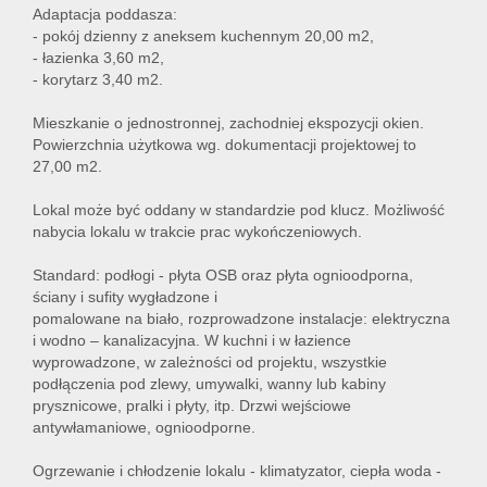
Adaptacja poddasza:
- pokój dzienny z aneksem kuchennym 20,00 m2,
- łazienka 3,60 m2,
- korytarz 3,40 m2.
Mieszkanie o jednostronnej, zachodniej ekspozycji okien.
Powierzchnia użytkowa wg. dokumentacji projektowej to
27,00 m2.
Lokal może być oddany w standardzie pod klucz. Możliwość
nabycia lokalu w trakcie prac wykończeniowych.
Standard: podłogi - płyta OSB oraz płyta ognioodporna,
ściany i sufity wygładzone i
pomalowane na biało, rozprowadzone instalacje: elektryczna
i wodno – kanalizacyjna. W kuchni i w łazience
wyprowadzone, w zależności od projektu, wszystkie
podłączenia pod zlewy, umywalki, wanny lub kabiny
prysznicowe, pralki i płyty, itp. Drzwi wejściowe
antywłamaniowe, ognioodporne.
Ogrzewanie i chłodzenie lokalu - klimatyzator, ciepła woda -