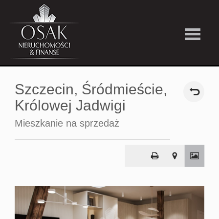
Kup
Szczecin,
Śródmieście,
Wynajmi
Królowej Jadwigi
Mieszkanie na sprzedaż
Strefa
Premiu
Firma