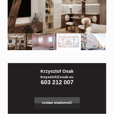
Kontakt
Partnerz
Notatnik
Blog
Krzysztof Osak
krzysztof@osak.eu
603 212 007
zostaw wiadomość