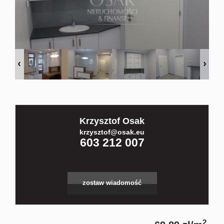
Kontakt
Partnerz
Notatnik
Krzysztof Osak
Blog
krzysztof@osak.eu
603 212 007
zostaw wiadomość
2