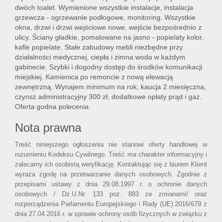
dwóch toalet. Wymienione wszystkie instalacje, instalacja
grzewcza - ogrzewanie podłogowe, monitoring. Wszystkie
okna, drzwi i drzwi wejściowe nowe, wejście bezpośrednio z
ulicy. Ściany gładkie, pomalowane na jasno - popielaty kolor,
kafle popielate. Stałe zabudowy mebli niezbędne przy
działalności medycznej, ciepła i zimna woda w każdym
gabinecie. Szybki i dogodny dostęp do środków komunikacji
miejskiej. Kamienica po remoncie z nową elewacją
zewnętrzną. Wynajem minimum na rok, kaucja 2 miesięczna,
czynsz administracyjny 300 zł, dodatkowe opłaty prąd i gaz.
Oferta godna polecenia.
Nota prawna
Treść niniejszego ogłoszenia nie stanowi oferty handlowej w
rozumieniu Kodeksu Cywilnego. Treść ma charakter informacyjny i
zalecamy ich osobistą weryfikację. Kontaktując się z biurem Klient
wyraża zgodę na przetwarzanie danych osobowych. Zgodnie z
przepisami ustawy z dnia 29.08.1997 r. o ochronie danych
osobowych / Dz.U.Nr. 133 poz. 883 ze zmianami/ oraz
rozporządzenia Parlamentu Europejskiego i Rady (UE) 2016/679 z
dnia 27.04.2016 r. w sprawie ochrony osób fizycznych w związku z