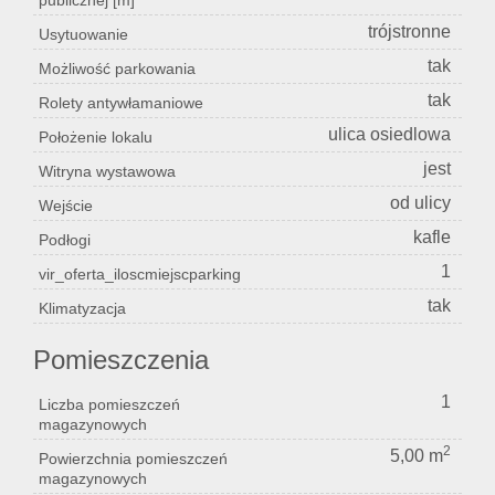
publicznej [m]
trójstronne
Usytuowanie
tak
Możliwość parkowania
tak
Rolety antywłamaniowe
ulica osiedlowa
Położenie lokalu
jest
Witryna wystawowa
od ulicy
Wejście
kafle
Podłogi
1
vir_oferta_iloscmiejscparking
tak
Klimatyzacja
Pomieszczenia
1
Liczba pomieszczeń
magazynowych
2
5,00 m
Powierzchnia pomieszczeń
magazynowych