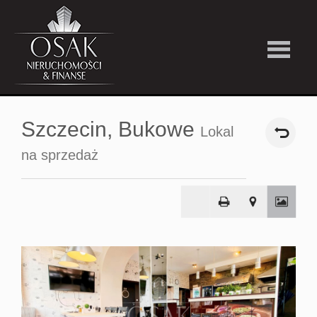
Kup
Szczecin,
Bukowe
Lokal
Wynajmi
na sprzedaż
Strefa
Premiu
Firma