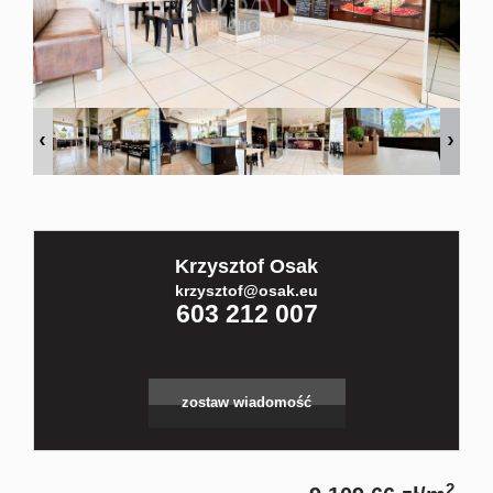
Kontakt
Partnerz
Notatnik
Krzysztof Osak
Blog
krzysztof@osak.eu
603 212 007
zostaw wiadomość
2