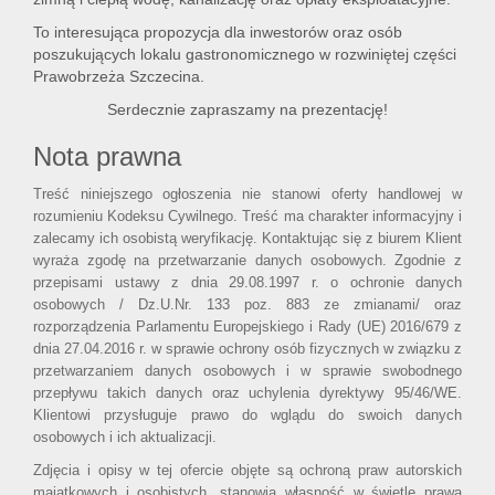
To interesująca propozycja dla inwestorów oraz osób
poszukujących lokalu gastronomicznego w rozwiniętej części
Prawobrzeża Szczecina.
Serdecznie zapraszamy na prezentację!
Nota prawna
Treść niniejszego ogłoszenia nie stanowi oferty handlowej w
rozumieniu Kodeksu Cywilnego. Treść ma charakter informacyjny i
zalecamy ich osobistą weryfikację. Kontaktując się z biurem Klient
wyraża zgodę na przetwarzanie danych osobowych. Zgodnie z
przepisami ustawy z dnia 29.08.1997 r. o ochronie danych
osobowych / Dz.U.Nr. 133 poz. 883 ze zmianami/ oraz
rozporządzenia Parlamentu Europejskiego i Rady (UE) 2016/679 z
dnia 27.04.2016 r. w sprawie ochrony osób fizycznych w związku z
przetwarzaniem danych osobowych i w sprawie swobodnego
przepływu takich danych oraz uchylenia dyrektywy 95/46/WE.
Klientowi przysługuje prawo do wglądu do swoich danych
osobowych i ich aktualizacji.
Zdjęcia i opisy w tej ofercie objęte są ochroną praw autorskich
majątkowych i osobistych, stanowią własność w świetle prawa