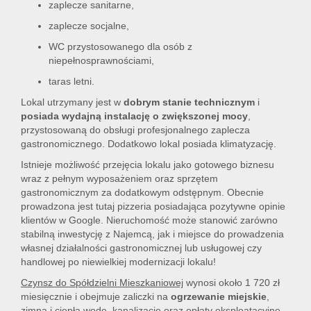
zaplecze sanitarne,
zaplecze socjalne,
WC przystosowanego dla osób z
niepełnosprawnościami,
taras letni.
Lokal utrzymany jest w
dobrym stanie technicznym
i
posiada wydajną instalację o zwiększonej mocy
,
przystosowaną do obsługi profesjonalnego zaplecza
gastronomicznego. Dodatkowo lokal posiada klimatyzację.
Istnieje możliwość przejęcia lokalu jako gotowego biznesu
wraz z pełnym wyposażeniem oraz sprzętem
gastronomicznym za dodatkowym odstępnym. Obecnie
prowadzona jest tutaj pizzeria posiadająca pozytywne opinie
klientów w Google. Nieruchomość może stanowić zarówno
stabilną inwestycję z Najemcą, jak i miejsce do prowadzenia
własnej działalności gastronomicznej lub usługowej czy
handlowej po niewielkiej modernizacji lokalu!
Czynsz do Spółdzielni Mieszkaniowej
wynosi około 1 720 zł
miesięcznie i obejmuje zaliczki na
ogrzewanie miejskie
,
zimną i ciepłą wodę, kanalizację oraz opłaty eksploatacyjne.