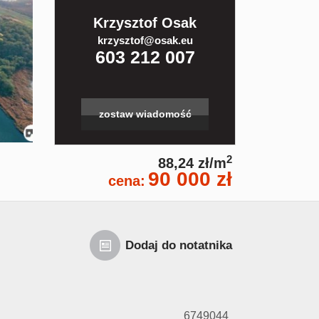
Krzysztof Osak
krzysztof@osak.eu
603 212 007
zostaw wiadomość
2
88,24 zł/m
90 000 zł
cena:
Dodaj do notatnika
6749044