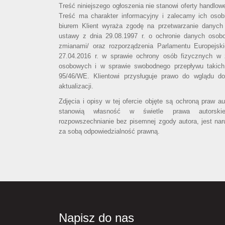
Treść niniejszego ogłoszenia nie stanowi oferty handlo
Treść ma charakter informacyjny i zalecamy ich osobi
biurem Klient wyraża zgodę na przetwarzanie danych
ustawy z dnia 29.08.1997 r. o ochronie danych osob
zmianami/ oraz rozporządzenia Parlamentu Europejsk
27.04.2016 r. w sprawie ochrony osób fizycznych w
osobowych i w sprawie swobodnego przepływu takich
95/46/WE. Klientowi przysługuje prawo do wglądu d
aktualizacji.
Zdjęcia i opisy w tej ofercie objęte są ochroną praw a
stanowią własność w świetle prawa autorski
rozpowszechnianie bez pisemnej zgody autora, jest nar
za sobą odpowiedzialność prawną.
Napisz do nas