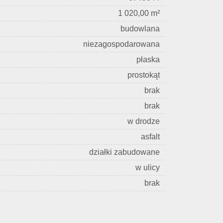
1 020,00 m²
budowlana
niezagospodarowana
płaska
prostokąt
brak
brak
w drodze
asfalt
działki zabudowane
w ulicy
brak