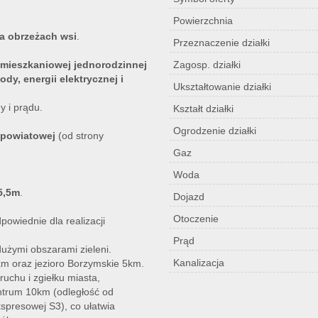
Powierzchnia
a obrzeżach wsi
.
Przeznaczenie działki
mieszkaniowej jednorodzinnej
Zagosp. działki
dy, energii elektrycznej i
Ukształtowanie działki
y i prądu.
Kształt działki
Ogrodzenie działki
 powiatowej
(od strony
Gaz
Woda
5,5m
.
Dojazd
Otoczenie
powiednie dla realizacji
Prąd
użymi obszarami zieleni.
Kanalizacja
 km oraz jezioro Borzymskie 5km.
ruchu i zgiełku miasta,
entrum 10km (odległość od
spresowej S3), co ułatwia