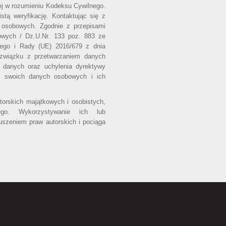
wej w rozumieniu Kodeksu Cywilnego.
stą weryfikację. Kontaktując się z
 osobowych. Zgodnie z przepisami
owych / Dz.U.Nr. 133 poz. 883 ze
iego i Rady (UE) 2016/679 z dnia
 związku z przetwarzaniem danych
 danych oraz uchylenia dyrektywy
o swoich danych osobowych i ich
utorskich majątkowych i osobistych,
ego. Wykorzystywanie ich lub
uszeniem praw autorskich i pociąga