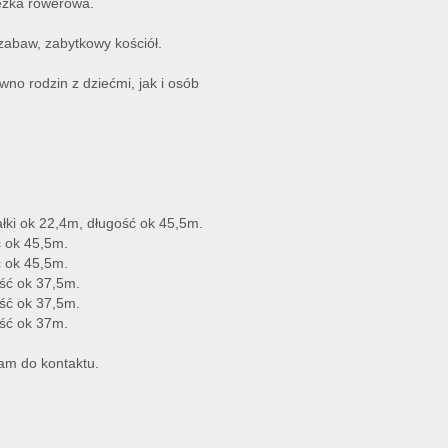
ieżka rowerowa.
zabaw, zabytkowy kościół.
wno rodzin z dziećmi, jak i osób
ałki ok 22,4m, długość ok 45,5m.
ć ok 45,5m.
ć ok 45,5m.
ość ok 37,5m.
ość ok 37,5m.
ość ok 37m.
am do kontaktu.