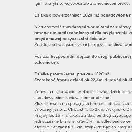
gmina Gryfino, województwo zachodniopomorskie.
Działka o powierzchniach
1020 m2 posadowiona n
Nieruchomość
z wydanymi warunkami zabudowy 
oraz warunkami technicznymi dla przyłączenia wo
przydomowej oczyszczalni ścieków.
Znajduje się w sąsiedztwie istniejących mediów: wod
Posiada
bezpośredni dojazd do drogi publicznej
południowej).
Działka prostokątna, płaska - 1020m2.
Szerokość frontu działki ok 22,4m, długość ok 4
Zarówno usytuowanie, wielkość i kształt działki są od
zabudowy mieszkaniowej jednorodzinnej.
Zlokalizowana na spokojnych terenach otoczonych d
W okolicy jeziora: Chwarstnickie 1km, Wełtyńskie 2
Krzywy las 15 km. Okolica z dala od dróg szybkiego 
jednocześnie blisko miasta Gryfina, odległość do c
centrum Szczecina 36 km, szybki dostęp do drogi ek