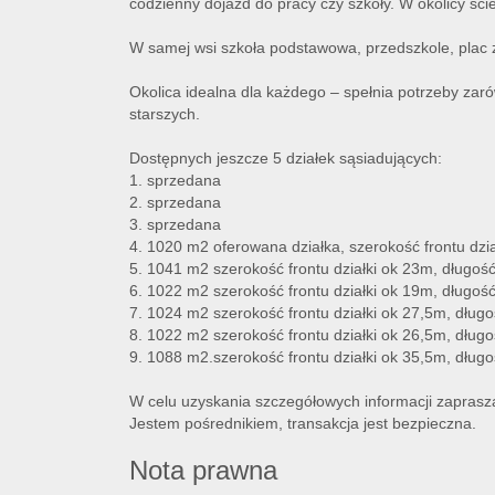
codzienny dojazd do pracy czy szkoły. W okolicy śc
W samej wsi szkoła podstawowa, przedszkole, plac 
Okolica idealna dla każdego – spełnia potrzeby zaró
starszych.
Dostępnych jeszcze 5 działek sąsiadujących:
1. sprzedana
2. sprzedana
3. sprzedana
4. 1020 m2 oferowana działka, szerokość frontu dzi
5. 1041 m2 szerokość frontu działki ok 23m, długoś
6. 1022 m2 szerokość frontu działki ok 19m, długoś
7. 1024 m2 szerokość frontu działki ok 27,5m, dług
8. 1022 m2 szerokość frontu działki ok 26,5m, dług
9. 1088 m2.szerokość frontu działki ok 35,5m, dług
W celu uzyskania szczegółowych informacji zaprasz
Jestem pośrednikiem, transakcja jest bezpieczna.
Nota prawna