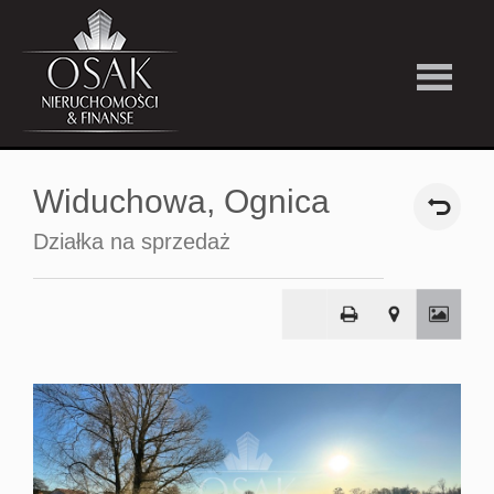
Kup
Widuchowa,
Ognica
Wynajmi
Działka na sprzedaż
Strefa
Premiu
Firma