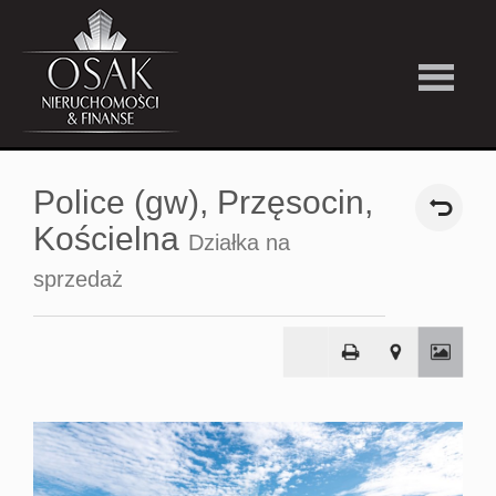
Kup
Police (gw),
Przęsocin,
Wynajmi
Kościelna
Działka na
sprzedaż
Strefa
Premiu
Firma