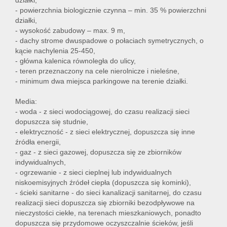
działki,
- powierzchnia biologicznie czynna – min. 35 % powierzchni
działki,
- wysokość zabudowy – max. 9 m,
- dachy strome dwuspadowe o połaciach symetrycznych, o
kącie nachylenia 25-450,
- główna kalenica równoległa do ulicy,
- teren przeznaczony na cele nierolnicze i nieleśne,
- minimum dwa miejsca parkingowe na terenie działki.
Media:
- woda - z sieci wodociągowej, do czasu realizacji sieci
dopuszcza się studnie,
- elektryczność - z sieci elektrycznej, dopuszcza się inne
źródła energii,
- gaz - z sieci gazowej, dopuszcza się ze zbiorników
indywidualnych,
- ogrzewanie - z sieci cieplnej lub indywidualnych
niskoemisyjnych źródeł ciepła (dopuszcza się kominki),
- ścieki sanitarne - do sieci kanalizacji sanitarnej, do czasu
realizacji sieci dopuszcza się zbiorniki bezodpływowe na
nieczystości ciekłe, na terenach mieszkaniowych, ponadto
dopuszcza się przydomowe oczyszczalnie ścieków, jeśli