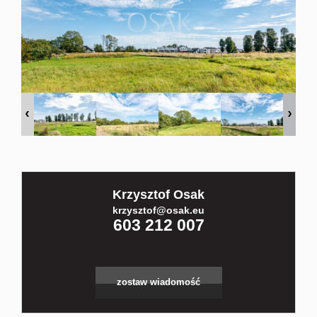
Kontakt
Partnerz
Notatnik
Blog
Krzysztof Osak
krzysztof@osak.eu
603 212 007
zostaw wiadomość