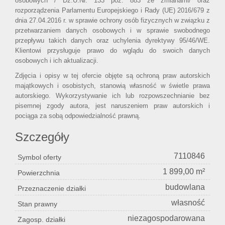
osobowych / Dz.U.Nr. 133 poz. 883 ze zmianami/ oraz
rozporządzenia Parlamentu Europejskiego i Rady (UE) 2016/679 z
dnia 27.04.2016 r. w sprawie ochrony osób fizycznych w związku z
przetwarzaniem danych osobowych i w sprawie swobodnego
przepływu takich danych oraz uchylenia dyrektywy 95/46/WE.
Klientowi przysługuje prawo do wglądu do swoich danych
osobowych i ich aktualizacji.
Zdjęcia i opisy w tej ofercie objęte są ochroną praw autorskich
majątkowych i osobistych, stanowią własność w świetle prawa
autorskiego. Wykorzystywanie ich lub rozpowszechnianie bez
pisemnej zgody autora, jest naruszeniem praw autorskich i
pociąga za sobą odpowiedzialność prawną.
Szczegóły
7110846
Symbol oferty
1 899,00 m²
Powierzchnia
budowlana
Przeznaczenie działki
własność
Stan prawny
niezagospodarowana
Zagosp. działki