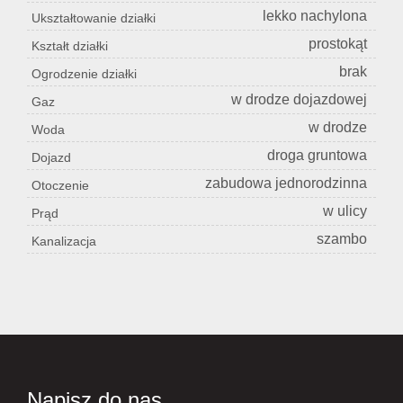
lekko nachylona
Ukształtowanie działki
prostokąt
Kształt działki
brak
Ogrodzenie działki
w drodze dojazdowej
Gaz
w drodze
Woda
droga gruntowa
Dojazd
zabudowa jednorodzinna
Otoczenie
w ulicy
Prąd
szambo
Kanalizacja
Napisz do nas