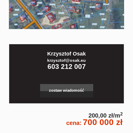
Kontakt
Partnerz
Krzysztof Osak
Notatnik
krzysztof@osak.eu
603 212 007
Blog
zostaw wiadomość
2
200,00 zł/m
700 000 zł
cena: