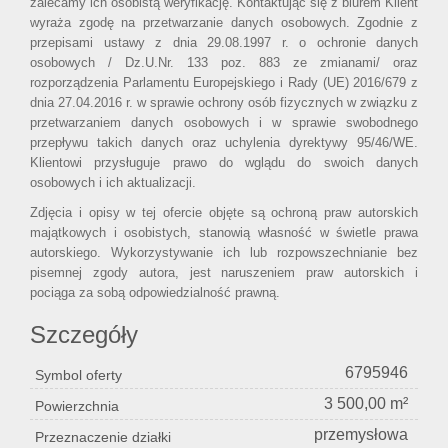
zalecamy ich osobistą weryfikację. Kontaktując się z biurem Klient
wyraża zgodę na przetwarzanie danych osobowych. Zgodnie z
przepisami ustawy z dnia 29.08.1997 r. o ochronie danych
osobowych / Dz.U.Nr. 133 poz. 883 ze zmianami/ oraz
rozporządzenia Parlamentu Europejskiego i Rady (UE) 2016/679 z
dnia 27.04.2016 r. w sprawie ochrony osób fizycznych w związku z
przetwarzaniem danych osobowych i w sprawie swobodnego
przepływu takich danych oraz uchylenia dyrektywy 95/46/WE.
Klientowi przysługuje prawo do wglądu do swoich danych
osobowych i ich aktualizacji.
Zdjęcia i opisy w tej ofercie objęte są ochroną praw autorskich
majątkowych i osobistych, stanowią własność w świetle prawa
autorskiego. Wykorzystywanie ich lub rozpowszechnianie bez
pisemnej zgody autora, jest naruszeniem praw autorskich i
pociąga za sobą odpowiedzialność prawną.
Szczegóły
6795946
Symbol oferty
3 500,00 m²
Powierzchnia
przemysłowa
Przeznaczenie działki