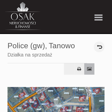
Kup
Police (gw),
Tanowo
Wynajmi
Działka na sprzedaż
Strefa
Premiu
Firma