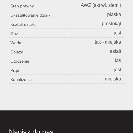
AWZ (akt wł. ziemi)
Stan prawny
płaska
Ukształtowanie działki
prostokąt
Kształt działki
jest
Gaz
tak - miejska
Woda
asfalt
Dojazd
las
Otoczenie
jest
Prąd
miejska
Kanalizacja
Napisz do nas