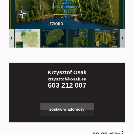
Kontakt
Partnerz
Notatnik
Krzysztof Osak
Blog
krzysztof@osak.eu
603 212 007
zostaw wiadomość
2