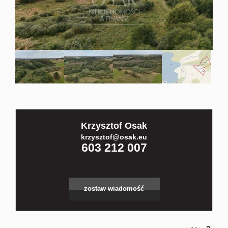
Kontakt
Partnerz
Notatnik
Krzysztof Osak
Blog
krzysztof@osak.eu
603 212 007
zostaw wiadomość