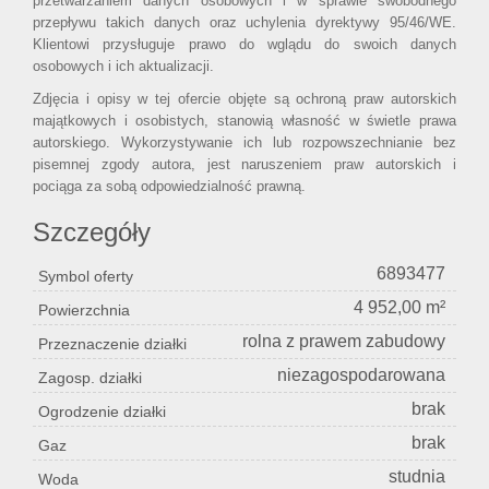
przetwarzaniem danych osobowych i w sprawie swobodnego
przepływu takich danych oraz uchylenia dyrektywy 95/46/WE.
Klientowi przysługuje prawo do wglądu do swoich danych
osobowych i ich aktualizacji.
Zdjęcia i opisy w tej ofercie objęte są ochroną praw autorskich
majątkowych i osobistych, stanowią własność w świetle prawa
autorskiego. Wykorzystywanie ich lub rozpowszechnianie bez
pisemnej zgody autora, jest naruszeniem praw autorskich i
pociąga za sobą odpowiedzialność prawną.
Szczegóły
6893477
Symbol oferty
4 952,00 m²
Powierzchnia
rolna z prawem zabudowy
Przeznaczenie działki
niezagospodarowana
Zagosp. działki
brak
Ogrodzenie działki
brak
Gaz
studnia
Woda