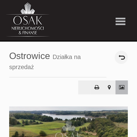
Kup
Ostrowice
Działka na
Wynajmi
sprzedaż
Strefa
Premiu
Firma