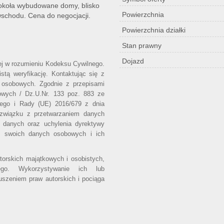
Dookoła wybudowane domy, blisko
Powierzchnia
wschodu. Cena do negocjacji.
Powierzchnia działki
Stan prawny
Dojazd
wej w rozumieniu Kodeksu Cywilnego.
stą weryfikację. Kontaktując się z
 osobowych. Zgodnie z przepisami
owych / Dz.U.Nr. 133 poz. 883 ze
iego i Rady (UE) 2016/679 z dnia
 związku z przetwarzaniem danych
 danych oraz uchylenia dyrektywy
o swoich danych osobowych i ich
utorskich majątkowych i osobistych,
ego. Wykorzystywanie ich lub
uszeniem praw autorskich i pociąga