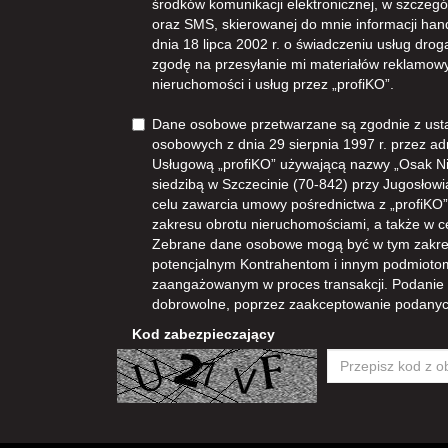
środków komunikacji elektronicznej, w szczegól
oraz SMS, skierowanej do mnie informacji han
dnia 18 lipca 2002 r. o świadczeniu usług dro
zgodę na przesyłanie mi materiałów reklamowy
nieruchomości i usług przez „profiKO”.
Dane osobowe przetwarzane są zgodnie z ust
osobowych z dnia 29 sierpnia 1997 r. przez ad
Usługową „profiKO” używającą nazwy „Osak N
siedzibą w Szczecinie (70-842) przy Jugosłowia
celu zawarcia umowy pośrednictwa z „profiKO” i
zakresu obrotu nieruchomościami, a także w 
Zebrane dane osobowe mogą być w tym zakre
potencjalnym Kontrahentom i innym podmioto
zaangażowanym w proces transakcji. Podanie
dobrowolne, poprzez zaakceptowanie podanyc
Kod zabezpieczający