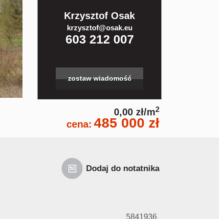
Krzysztof Osak
krzysztof@osak.eu
603 212 007
zostaw wiadomość
2
0,00 zł/m
485 000 zł
cena:
Dodaj do notatnika
5841936