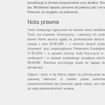
kanalizacji) w drodze bezpośrednio przy działce. 
las. Możliwość wjazdu zarówno od północy jak i od 
Polecam ze względu na położenie.
Nota prawna
Treść niniejszego ogłoszenia nie stanowi oferty handlo
Treść ma charakter informacyjny i zalecamy ich osobi
biurem Klient wyraża zgodę na przetwarzanie danych
ustawy z dnia 29.08.1997 r. o ochronie danych osob
zmianami/ oraz rozporządzenia Parlamentu Europejsk
27.04.2016 r. w sprawie ochrony osób fizycznych w
osobowych i w sprawie swobodnego przepływu takich
95/46/WE. Klientowi przysługuje prawo do wglądu d
aktualizacji.
Zdjęcia i opisy w tej ofercie objęte są ochroną praw a
stanowią własność w świetle prawa autorski
rozpowszechnianie bez pisemnej zgody autora, jest nar
za sobą odpowiedzialność prawną.