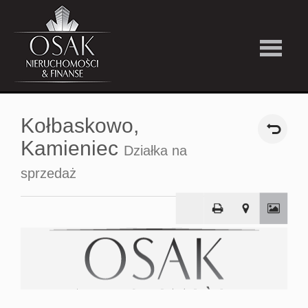
Kup
Kołbaskowo,
Wynajmi
Kamieniec
Działka na
sprzedaż
Strefa
Premiu
Firma