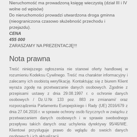
Nieruchomość ma prowadzoną księgę wieczystą (dział III i IV
wolne od wpisów)
Do nieruchomości prowadzi utwardzona droga gminna
(nieograniczona czasowo służebność przechodu i
przejazdu).
CENA
455 000
ZARASZAMY NA PREZENTACJĘ!!!
Nota prawna
Treść niniejszego ogłoszenia nie stanowi oferty handlowej w
rozumieniu Kodeksu Cywilnego. Treść ma charakter informacyjny i
zalecamy ich osobistą weryfikację. Kontaktując się z biurem Klient
wyraża zgodę na przetwarzanie danych osobowych. Zgodnie z
przepisami ustawy z dnia 29.08.1997 r. o ochronie danych
osobowych / Dz.U.Nr. 133 poz. 883 ze zmianami/ oraz
rozporządzenia Parlamentu Europejskiego i Rady (UE) 2016/679 z
dnia 27.04.2016 r. w sprawie ochrony osób fizycznych w związku z
przetwarzaniem danych osobowych i w sprawie swobodnego
przepływu takich danych oraz uchylenia dyrektywy 95/46/WE.
Klientowi przysługuje prawo do wglądu do swoich danych
osobowych i ich aktualizacji.