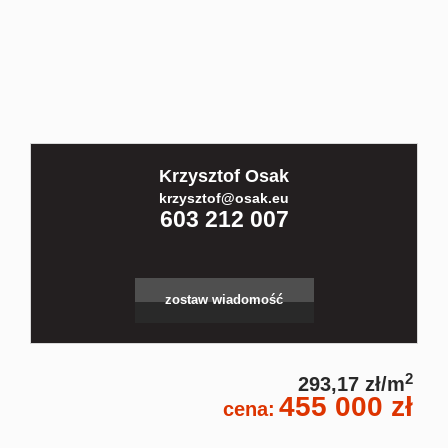
Kontakt
Partnerz
Krzysztof Osak
Notatnik
krzysztof@osak.eu
603 212 007
Blog
zostaw wiadomość
2
293,17 zł/m
455 000 zł
cena: