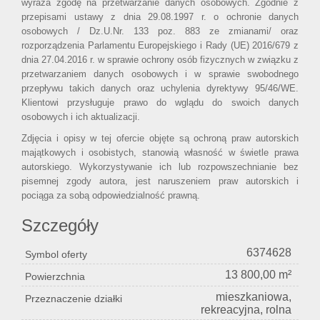
wyraża zgodę na przetwarzanie danych osobowych. Zgodnie z
przepisami ustawy z dnia 29.08.1997 r. o ochronie danych
osobowych / Dz.U.Nr. 133 poz. 883 ze zmianami/ oraz
rozporządzenia Parlamentu Europejskiego i Rady (UE) 2016/679 z
dnia 27.04.2016 r. w sprawie ochrony osób fizycznych w związku z
przetwarzaniem danych osobowych i w sprawie swobodnego
przepływu takich danych oraz uchylenia dyrektywy 95/46/WE.
Klientowi przysługuje prawo do wglądu do swoich danych
osobowych i ich aktualizacji.
Zdjęcia i opisy w tej ofercie objęte są ochroną praw autorskich
majątkowych i osobistych, stanowią własność w świetle prawa
autorskiego. Wykorzystywanie ich lub rozpowszechnianie bez
pisemnej zgody autora, jest naruszeniem praw autorskich i
pociąga za sobą odpowiedzialność prawną.
Szczegóły
6374628
Symbol oferty
13 800,00 m²
Powierzchnia
mieszkaniowa,
Przeznaczenie działki
rekreacyjna, rolna