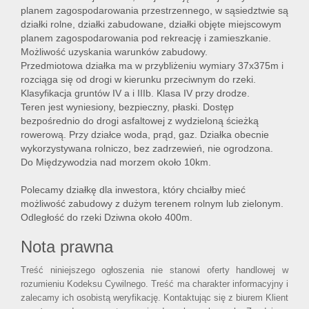
planem zagospodarowania przestrzennego, w sąsiedztwie są
działki rolne, działki zabudowane, działki objęte miejscowym
planem zagospodarowania pod rekreację i zamieszkanie.
Możliwość uzyskania warunków zabudowy.
Przedmiotowa działka ma w przybliżeniu wymiary 37x375m i
rozciąga się od drogi w kierunku przeciwnym do rzeki.
Klasyfikacja gruntów IV a i IIIb. Klasa IV przy drodze.
Teren jest wyniesiony, bezpieczny, płaski. Dostęp
bezpośrednio do drogi asfaltowej z wydzieloną ścieżką
rowerową. Przy działce woda, prąd, gaz. Działka obecnie
wykorzystywana rolniczo, bez zadrzewień, nie ogrodzona.
Do Międzywodzia nad morzem około 10km.
Polecamy działkę dla inwestora, który chciałby mieć
możliwość zabudowy z dużym terenem rolnym lub zielonym.
Odległość do rzeki Dziwna około 400m.
Nota prawna
Treść niniejszego ogłoszenia nie stanowi oferty handlowej w
rozumieniu Kodeksu Cywilnego. Treść ma charakter informacyjny i
zalecamy ich osobistą weryfikację. Kontaktując się z biurem Klient