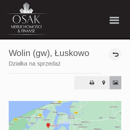
Kup
Wolin (gw),
Łuskowo
Wynajmi
Działka na sprzedaż
Strefa
Premiu
Firma