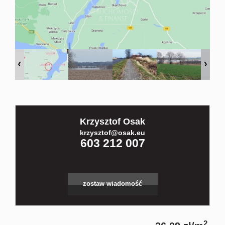
Kontakt
Partnerz
Notatnik
Krzysztof Osak
Blog
krzysztof@osak.eu
603 212 007
zostaw wiadomość
2