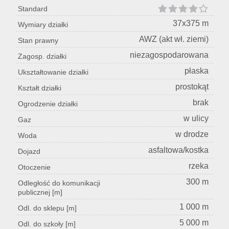
Standard
37x375 m
Wymiary działki
AWZ (akt wł. ziemi)
Stan prawny
niezagospodarowana
Zagosp. działki
płaska
Ukształtowanie działki
prostokąt
Kształt działki
brak
Ogrodzenie działki
w ulicy
Gaz
w drodze
Woda
asfaltowa/kostka
Dojazd
rzeka
Otoczenie
300 m
Odległość do komunikacji
publicznej [m]
1 000 m
Odl. do sklepu [m]
5 000 m
Odl. do szkoły [m]