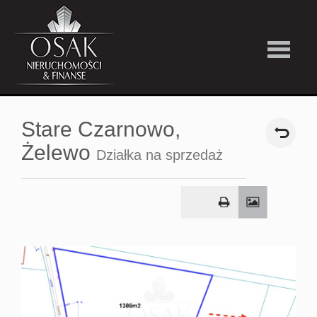
Kup
Stare Czarnowo,
Wynajmi
Żelewo
Działka na sprzedaż
Strefa
Premiu
Firma