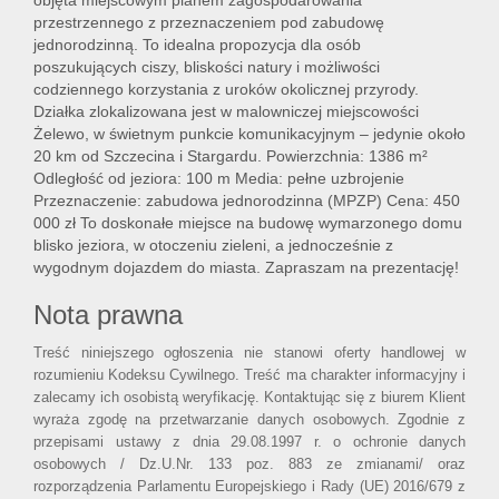
objęta miejscowym planem zagospodarowania
przestrzennego z przeznaczeniem pod zabudowę
jednorodzinną. To idealna propozycja dla osób
poszukujących ciszy, bliskości natury i możliwości
codziennego korzystania z uroków okolicznej przyrody.
Działka zlokalizowana jest w malowniczej miejscowości
Żelewo, w świetnym punkcie komunikacyjnym – jedynie około
20 km od Szczecina i Stargardu. Powierzchnia: 1386 m²
Odległość od jeziora: 100 m Media: pełne uzbrojenie
Przeznaczenie: zabudowa jednorodzinna (MPZP) Cena: 450
000 zł To doskonałe miejsce na budowę wymarzonego domu
blisko jeziora, w otoczeniu zieleni, a jednocześnie z
wygodnym dojazdem do miasta. Zapraszam na prezentację!
Nota prawna
Treść niniejszego ogłoszenia nie stanowi oferty handlowej w
rozumieniu Kodeksu Cywilnego. Treść ma charakter informacyjny i
zalecamy ich osobistą weryfikację. Kontaktując się z biurem Klient
wyraża zgodę na przetwarzanie danych osobowych. Zgodnie z
przepisami ustawy z dnia 29.08.1997 r. o ochronie danych
osobowych / Dz.U.Nr. 133 poz. 883 ze zmianami/ oraz
rozporządzenia Parlamentu Europejskiego i Rady (UE) 2016/679 z