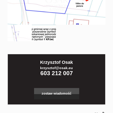
Kontakt
Partnerz
Notatnik
Krzysztof Osak
Blog
krzysztof@osak.eu
603 212 007
zostaw wiadomość