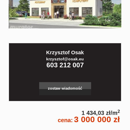
Kontakt
Partnerz
Krzysztof Osak
Notatnik
krzysztof@osak.eu
603 212 007
Blog
zostaw wiadomość
2
1 434,03 zł/m
3 000 000 zł
cena: