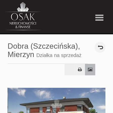
Kup
Dobra (Szczecińska),
Wynajmi
Mierzyn
Działka na sprzedaż
Strefa
Premiu
Firma