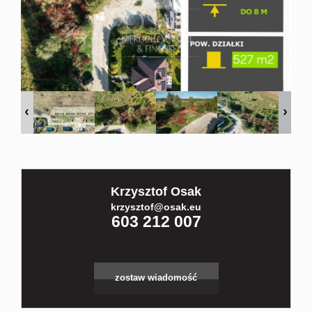
Kontakt
Partnerz
Notatnik
Blog
Krzysztof Osak
krzysztof@osak.eu
603 212 007
zostaw wiadomość