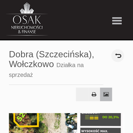
Kup
Dobra (Szczecińska),
Wynajmi
Wołczkowo
Działka na
sprzedaż
Strefa
Premiu
Firma