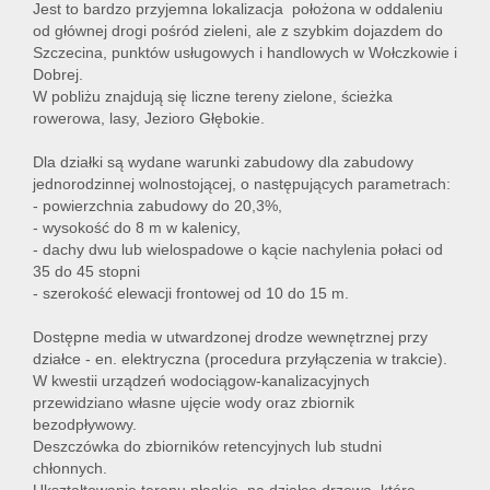
Jest to bardzo przyjemna lokalizacja położona w oddaleniu
od głównej drogi pośród zieleni, ale z szybkim dojazdem do
Szczecina, punktów usługowych i handlowych w Wołczkowie i
Dobrej.
W pobliżu znajdują się liczne tereny zielone, ścieżka
rowerowa, lasy, Jezioro Głębokie.
Dla działki są wydane warunki zabudowy dla zabudowy
jednorodzinnej wolnostojącej, o następujących parametrach:
- powierzchnia zabudowy do 20,3%,
- wysokość do 8 m w kalenicy,
- dachy dwu lub wielospadowe o kącie nachylenia połaci od
35 do 45 stopni
- szerokość elewacji frontowej od 10 do 15 m.
Dostępne media w utwardzonej drodze wewnętrznej przy
działce - en. elektryczna (procedura przyłączenia w trakcie).
W kwestii urządzeń wodociągow-kanalizacyjnych
przewidziano własne ujęcie wody oraz zbiornik
bezodpływowy.
Deszczówka do zbiorników retencyjnych lub studni
chłonnych.