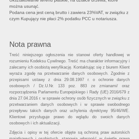
Ukształtowanie terenu płaskie, na działce drzewa, które
można usunąć.
Podana cena jest ceną brutto i zawiera 23%VAT, w związku z
czym Kupujący nie płaci 2% podatku PCC u notariusza.
Nota prawna
Treść niniejszego ogłoszenia nie stanowi oferty handlowej w
rozumieniu Kodeksu Cywilnego. Treść ma charakter informacyjny i
zalecamy ich osobistą weryfikację. Kontaktując się z biurem Klient
wyraża zgodę na przetwarzanie danych osobowych. Zgodnie z
przepisami ustawy z dnia 29.08.1997 r. o ochronie danych
osobowych / Dz.U.Nr. 133 poz. 883 ze zmianami/ oraz
rozporządzenia Parlamentu Europejskiego i Rady (UE) 2016/679 z
dnia 27.04.2016 r. w sprawie ochrony osób fizycznych w związku z
przetwarzaniem danych osobowych i w sprawie swobodnego
przepływu takich danych oraz uchylenia dyrektywy 95/46/WE.
Klientowi przysługuje prawo do wglądu do swoich danych
osobowych i ich aktualizacji.
Zdjęcia i opisy w tej ofercie objęte są ochroną praw autorskich
majątkowych i osobistych, stanowią własność w świetle prawa