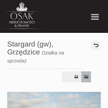
Kup
Stargard (gw),
Wynajmi
Grzędzice
Działka na
sprzedaż
Strefa
Premiu
Firma