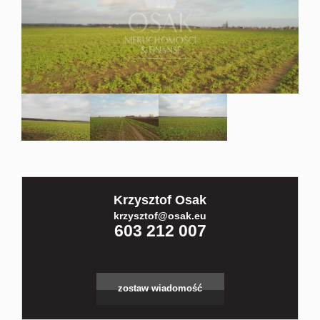
Kontakt
Partnerz
Notatnik
Blog
Krzysztof Osak
krzysztof@osak.eu
603 212 007
zostaw wiadomość