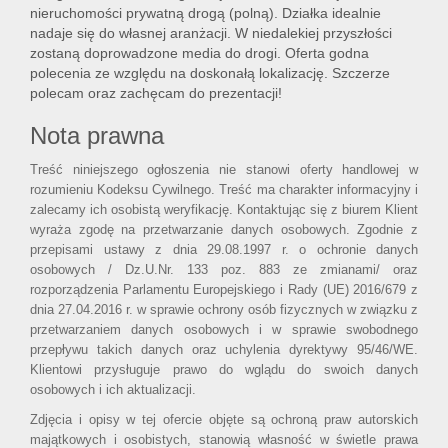
nieruchomości prywatną drogą (polną). Działka idealnie
nadaje się do własnej aranżacji. W niedalekiej przyszłości
zostaną doprowadzone media do drogi. Oferta godna
polecenia ze względu na doskonałą lokalizację. Szczerze
polecam oraz zachęcam do prezentacji!
Nota prawna
Treść niniejszego ogłoszenia nie stanowi oferty handlowej w
rozumieniu Kodeksu Cywilnego. Treść ma charakter informacyjny i
zalecamy ich osobistą weryfikację. Kontaktując się z biurem Klient
wyraża zgodę na przetwarzanie danych osobowych. Zgodnie z
przepisami ustawy z dnia 29.08.1997 r. o ochronie danych
osobowych / Dz.U.Nr. 133 poz. 883 ze zmianami/ oraz
rozporządzenia Parlamentu Europejskiego i Rady (UE) 2016/679 z
dnia 27.04.2016 r. w sprawie ochrony osób fizycznych w związku z
przetwarzaniem danych osobowych i w sprawie swobodnego
przepływu takich danych oraz uchylenia dyrektywy 95/46/WE.
Klientowi przysługuje prawo do wglądu do swoich danych
osobowych i ich aktualizacji.
Zdjęcia i opisy w tej ofercie objęte są ochroną praw autorskich
majątkowych i osobistych, stanowią własność w świetle prawa