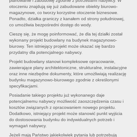
planowanie i zabudowę zgodnie z potrzebami nabywcy. W
otoczeniu znajdują się już zabudowane obiekty biurowo-
magazynowe, co tworzy korzystne otoczenie biznesowe.
Ponadto, działka graniczy z kanałem od strony południowej,
co umożliwia bezpośredni dostęp do wody.
Cieszę się, że mogę poinformować, że dla tej działki został
wykonany projekt budowlany na budynek magazynowo-
biurowy. Ten istniejący projekt może okazać się bardzo
przydatny dla potencjalnego nabywcy.
Projekt budowlany stanowi kompleksowe opracowanie,
zawierające plany architektoniczne, strukturalne, instalacyjne
oraz inne niezbędne dokumenty, które umożliwiają realizację
budynku magazynowo-biurowego zgodnie z określonymi
specyfikacjami.
Posiadanie takiego projektu już wykonanego daje
potencjalnemu nabywcy możliwość zaoszczędzenia czasu i
kosztów związanych z opracowaniem nowego projektu.
Dodatkowo, istniejący projekt może stanowić punkt wyjścia
do dostosowania budynku do indywidualnych potrzeb i
wymagań nabywcy.
Jeżeli mają Państwo jakiekolwiek pytania lub potrzebują