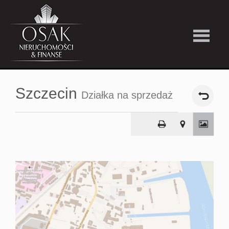
Kup
Szczecin
Działka na sprzedaż
Wynajmi
Strefa
Premiu
Firma