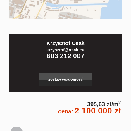
Kontakt
Partnerz
Krzysztof Osak
krzysztof@osak.eu
Notatnik
603 212 007
Blog
zostaw wiadomość
2
395,63 zł/m
2 100 000 zł
cena: