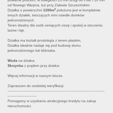
powiecie polickim, w odległości 25 min drogi od Polic i 10 min
od Nowego Warpna, tuż przy Zalewie Szczecińskim.
2
Działka o powierzchni
1200m
położona jest w kompleksie
innych działek, tworzących mini osiedle domków
jednorodzinnych.
Teren idealny dla osób ceniących ciszę i spokój w otoczeniu
lasów i łąk.
Działka ma kształt prostokąta z terem płaskim,
Działka idealnie nadaje się pod budowę domu
jednorodzinnego lub bliźniaka.
Woda
na działce.
Skrzynka
z prądem przy działce.
Więcej informacji w naszym biurze.
Zapraszam do osobistej weryfikacji.
-----------------------------------------------------------------------------
-----------------------
Pomagamy w uzyskaniu atrakcyjnego kredytu na zakup
nieruchomości.