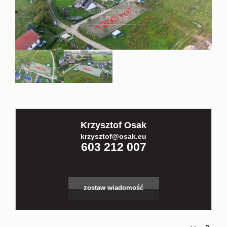
Kontakt
Partnerz
Notatnik
Krzysztof Osak
Blog
krzysztof@osak.eu
603 212 007
zostaw wiadomość