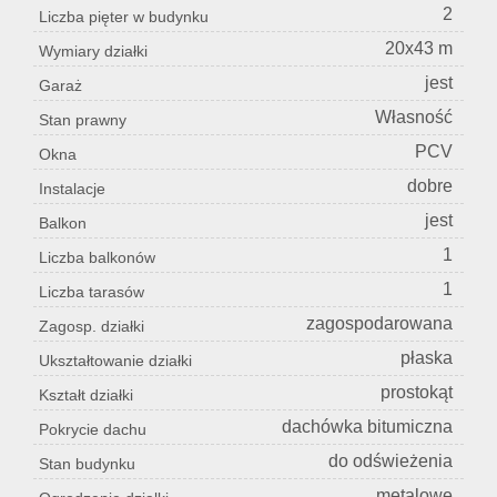
2
Liczba pięter w budynku
20x43 m
Wymiary działki
jest
Garaż
Własność
Stan prawny
PCV
Okna
dobre
Instalacje
jest
Balkon
1
Liczba balkonów
1
Liczba tarasów
zagospodarowana
Zagosp. działki
płaska
Ukształtowanie działki
prostokąt
Kształt działki
dachówka bitumiczna
Pokrycie dachu
do odświeżenia
Stan budynku
metalowe