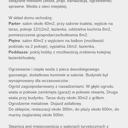
związane mediami (woda, prąd, kanalizacja, ogrzewanie)
sprawne. Media z sieci miejskiej.
W skład domu wchodzą:
Parter
- salon około 40m2, przy salonie toaleta, wyjście na
taras, pokoje 12/12m2, łazienka, oddzielna kuchnia 8m2,
pomieszczenie gospodarcze/kotłownia 8m2.
Piętro
: salon 40m2 z wyjściem na balkon (możliwość
podziału na 2 pokoje), sypialnia 16m2, łazienka,
Poddasze
: pokój hobby z możliwością zrobienia kolejnej
łazienki/toalety.
Ogrzewanie i ciepła woda z pieca dwuobiegowego
gazowego, dodatkowo kominek w salonie. Budynek był
wynajmowany dla wczasowiczów .
Ogród zagospodarowany z nasadzeniami. W głębi ogrodu
wiata w połowie zamknięta (garaż) w połowie otwarta, Druga
wiata przy budynku. Taras duży około 30m2 z grillem.
Ogrodzenie metalowe. Dojazd asfaltowy.
Do sklepów, restauracji około 300m, do plaży około 600m, do
mariny żeglarskiej około 500m.
Stepnica jest miejscowością o walorach turystycznych z