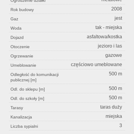
Ogrodzenie działki
2008
Rok budowy
jest
Gaz
tak - miejska
Woda
asfaltowa/kostka
Dojazd
jezioro i las
Otoczenie
gazowe
Ogrzewanie
częściowo umeblowane
Umeblowanie
500 m
Odległość do komunikacji
publicznej [m]
500 m
Odl. do sklepu [m]
500 m
Odl. do szkoły [m]
taras duży
Tarasy
miejska
Kanalizacja
3
Liczba sypialni