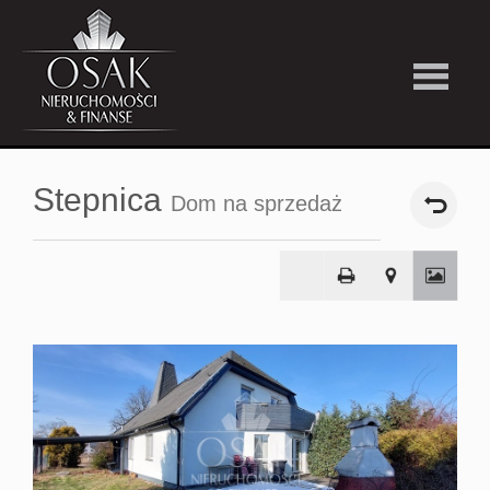
Kup
Stepnica
Dom na sprzedaż
Wynajmi
Strefa
Premiu
Firma