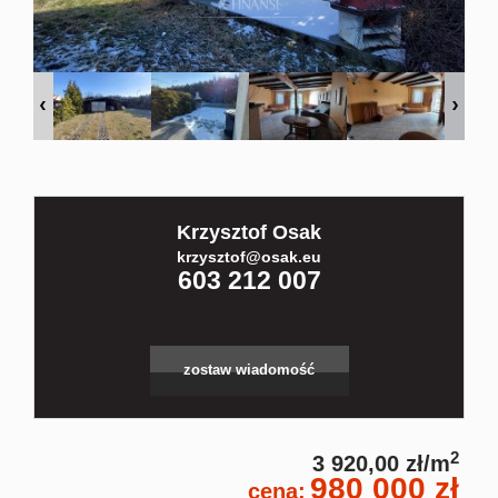
Kontakt
Partnerz
Notatnik
Krzysztof Osak
krzysztof@osak.eu
603 212 007
Blog
zostaw wiadomość
2
3 920,00 zł/m
980 000 zł
cena: