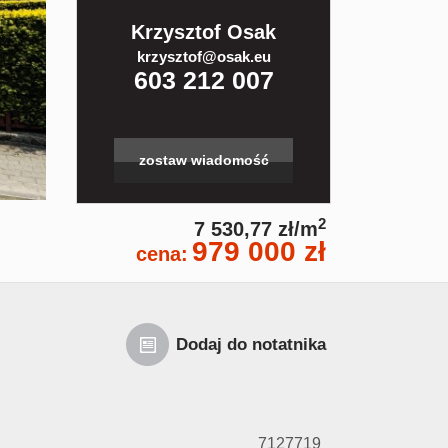
Krzysztof Osak
krzysztof@osak.eu
603 212 007
zostaw wiadomość
2
7 530,77 zł/m
979 000 zł
cena:
Dodaj do notatnika
7127719