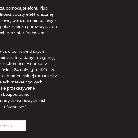
a pomocą telefonu i/lub
ności poczty elektronicznej
dlowej w rozumieniu ustawy z
gą elektroniczną oraz wyrażam
ch oraz ofert/ogłoszeń
awą o ochronie danych
ministratora danych, Agencję
ieruchomości Finanse” z
ńskiej 24 dalej „profiKO”, w
/lub potencjalnej transakcji z
celach marketingowych.
sie przekazywane
m bezpośrednio
 danych osobowych jest
h oświadczeń.