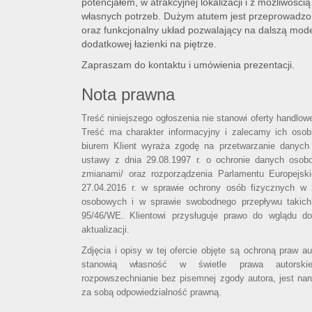
potencjałem, w atrakcyjnej lokalizacji i z możliwośc
własnych potrzeb. Dużym atutem jest przeprowadz
oraz funkcjonalny układ pozwalający na dalszą mod
dodatkowej łazienki na piętrze.
Zapraszam do kontaktu i umówienia prezentacji.
Nota prawna
Treść niniejszego ogłoszenia nie stanowi oferty handlo
Treść ma charakter informacyjny i zalecamy ich osobi
biurem Klient wyraża zgodę na przetwarzanie danych
ustawy z dnia 29.08.1997 r. o ochronie danych osob
zmianami/ oraz rozporządzenia Parlamentu Europejsk
27.04.2016 r. w sprawie ochrony osób fizycznych w
osobowych i w sprawie swobodnego przepływu takich
95/46/WE. Klientowi przysługuje prawo do wglądu d
aktualizacji.
Zdjęcia i opisy w tej ofercie objęte są ochroną praw a
stanowią własność w świetle prawa autorski
rozpowszechnianie bez pisemnej zgody autora, jest nar
za sobą odpowiedzialność prawną.