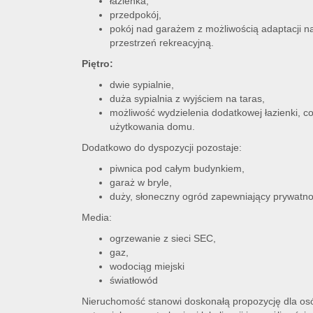
łazienka,
przedpokój,
pokój nad garażem z możliwością adaptacji n
przestrzeń rekreacyjną.
Piętro:
dwie sypialnie,
duża sypialnia z wyjściem na taras,
możliwość wydzielenia dodatkowej łazienki, c
użytkowania domu.
Dodatkowo do dyspozycji pozostaje:
piwnica pod całym budynkiem,
garaż w bryle,
duży, słoneczny ogród zapewniający prywatno
Media:
ogrzewanie z sieci SEC,
gaz,
wodociąg miejski
światłowód
Nieruchomość stanowi doskonałą propozycję dla o