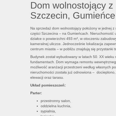
Dom wolnostojący z
Szczecin, Gumieńce
Na sprzedaż dom wolnostojący położony w jednej z 
części Szczecina – na Gumieńcach. Nieruchomość u
działce o powierzchni 493 m², w otoczeniu zabudowy 
kameralnej uliczce. Jednocześnie lokalizacja zapew
centrum miasta – w pobliżu znajdują się przystank
Budynek został wybudowany w latach 50. XX wieku 
fundamentach. Dom wymaga remontu wewnętrznego
możliwość aranżacji przestrzeni według własnych po
nieruchomości została już odnowiona – docieplono
elewacji oraz tarasu.
Układ pomieszczeń:
Parter:
przestronny salon,
oddzielna kuchnia,
sypialnia,