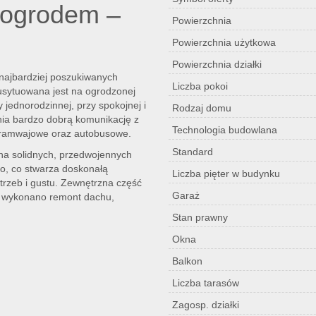
 ogrodem –
Powierzchnia
Powierzchnia użytkowa
Powierzchnia działki
najbardziej poszukiwanych
Liczba pokoi
sytuowana jest na ogrodzonej
jednorodzinnej, przy spokojnej i
Rodzaj domu
nia bardzo dobrą komunikację z
Technologia budowlana
i tramwajowe oraz autobusowe.
Standard
na solidnych, przedwojennych
, co stwarza doskonałą
Liczba pięter w budynku
trzeb i gustu. Zewnętrzna część
Garaż
, wykonano remont dachu,
Stan prawny
Okna
Balkon
Liczba tarasów
Zagosp. działki