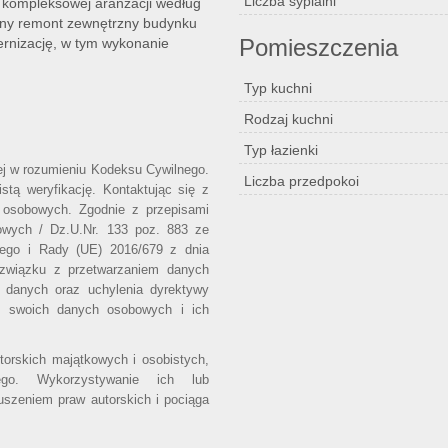
Liczba sypialni
ią kompleksowej aranżacji według
ony remont zewnętrzny budynku
Pomieszczenia
ernizację, w tym wykonanie
Typ kuchni
Rodzaj kuchni
Typ łazienki
wej w rozumieniu Kodeksu Cywilnego.
Liczba przedpokoi
stą weryfikację. Kontaktując się z
 osobowych. Zgodnie z przepisami
owych / Dz.U.Nr. 133 poz. 883 ze
iego i Rady (UE) 2016/679 z dnia
 związku z przetwarzaniem danych
 danych oraz uchylenia dyrektywy
o swoich danych osobowych i ich
utorskich majątkowych i osobistych,
ego. Wykorzystywanie ich lub
uszeniem praw autorskich i pociąga