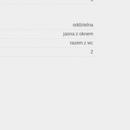
oddzielna
jasna z oknem
razem z wc
2