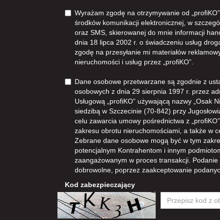
Wyrażam zgodę na otrzymywanie od „profiKO”z
środków komunikacji elektronicznej, w szczegól
oraz SMS, skierowanej do mnie informacji han
dnia 18 lipca 2002 r. o świadczeniu usług dro
zgodę na przesyłanie mi materiałów reklamowy
nieruchomości i usług przez „profiKO”.
Dane osobowe przetwarzane są zgodnie z ust
osobowych z dnia 29 sierpnia 1997 r. przez ad
Usługową „profiKO” używającą nazwy „Osak N
siedzibą w Szczecinie (70-842) przy Jugosłowia
celu zawarcia umowy pośrednictwa z „profiKO” i
zakresu obrotu nieruchomościami, a także w 
Zebrane dane osobowe mogą być w tym zakre
potencjalnym Kontrahentom i innym podmioto
zaangażowanym w proces transakcji. Podanie
dobrowolne, poprzez zaakceptowanie podanyc
Kod zabezpieczający