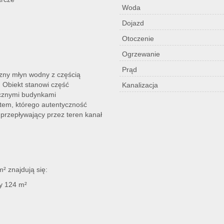
Woda
Dojazd
Otoczenie
Ogrzewanie
Prąd
zny młyn wodny z częścią
 Obiekt stanowi część
Kanalizacja
icznymi budynkami
tem, którego autentyczność
przepływający przez teren kanał
² znajdują się:
y 124 m²