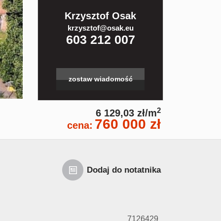
Krzysztof Osak
krzysztof@osak.eu
603 212 007
zostaw wiadomość
2
6 129,03 zł/m
760 000 zł
cena:
Dodaj do notatnika
7126429