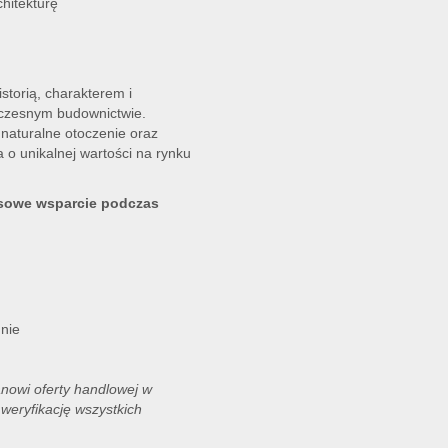
hitekturę
storią, charakterem i
łczesnym budownictwie.
naturalne otoczenie oraz
a o unikalnej wartości na rynku
sowe wsparcie podczas
nie
anowi oferty handlowej w
weryfikację wszystkich