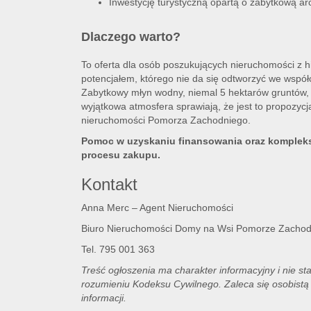
Inwestycję turystyczną opartą o zabytkową arc
Dlaczego warto?
To oferta dla osób poszukujących nieruchomości z hi
potencjałem, którego nie da się odtworzyć we wspó
Zabytkowy młyn wodny, niemal 5 hektarów gruntów, 
wyjątkowa atmosfera sprawiają, że jest to propozycj
nieruchomości Pomorza Zachodniego.
Pomoc w uzyskaniu finansowania oraz komplek
procesu zakupu.
Kontakt
Anna Merc – Agent Nieruchomości
Biuro Nieruchomości Domy na Wsi Pomorze Zachod
Tel. 795 001 363
Treść ogłoszenia ma charakter informacyjny i nie st
rozumieniu Kodeksu Cywilnego. Zaleca się osobistą 
informacji.