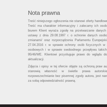
Nota prawna
Treść niniejszego ogłoszenia nie stanowi oferty handlo
Treść ma charakter informacyjny i zalecamy ich osobi
biurem Klient wyraża zgodę na przetwarzanie danych
ustawy z dnia 29.08.1997 r. o ochronie danych osob
zmianami/ oraz rozporządzenia Parlamentu Europejsk
27.04.2016 r. w sprawie ochrony osób fizycznych w
osobowych i w sprawie swobodnego przepływu takich
95/46/WE. Klientowi przysługuje prawo do wglądu d
aktualizacji.
Zdjęcia i opisy w tej ofercie objęte są ochroną praw a
stanowią własność w świetle prawa autorski
rozpowszechnianie bez pisemnej zgody autora, jest nar
za sobą odpowiedzialność prawną.