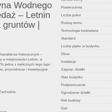
yna Wodnego
Powierzchnia
edaż – Letnin
Liczba pokoi
a gruntów |
Rodzaj domu
Technologia budowlana
Standard
Liczba pięter w budynku
Okna
harakterze historycznym –
 w miejscowości Letnin, w
Instalacje
o jedna z nielicznych tego typu
e, przyrodnicze i inwestycyjne.
Zagosp. działki
Stan budynku
Podpiwniczenie
 Zachodnie
Ogrodzenie działki
Rok budowy
Gaz
arcze