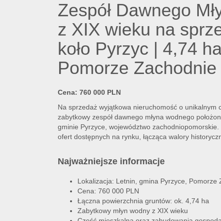
Zespół Dawnego Mł
z XIX wieku na sprz
koło Pyrzyc | 4,74 h
Pomorze Zachodnie
Cena: 760 000 PLN
Na sprzedaż wyjątkowa nieruchomość o unikalnym c
zabytkowy zespół dawnego młyna wodnego położony
gminie Pyrzyce, województwo zachodniopomorskie. T
ofert dostępnych na rynku, łącząca walory historyczn
Najważniejsze informacje
Lokalizacja: Letnin, gmina Pyrzyce, Pomorze
Cena: 760 000 PLN
Łączna powierzchnia gruntów: ok. 4,74 ha
Zabytkowy młyn wodny z XIX wieku
Część mieszkalna oraz zabudowania gospod