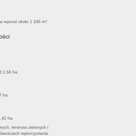
w wynosi około 1 245 m².
ości
d 1,56 ha.
7 ha.
1,42 ha.
nych, terenów zielonych i
liwościach wykorzystania.