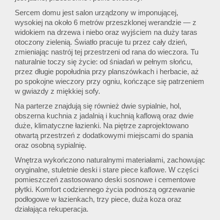
Sercem domu jest salon urządzony w imponującej,
wysokiej na około 6 metrów przeszklonej werandzie — z
widokiem na drzewa i niebo oraz wyjściem na duży taras
otoczony zielenią. Światło pracuje tu przez cały dzień,
zmieniając nastrój tej przestrzeni od rana do wieczora. Tu
naturalnie toczy się życie: od śniadań w pełnym słońcu,
przez długie popołudnia przy planszówkach i herbacie, aż
po spokojne wieczory przy ogniu, kończące się patrzeniem
w gwiazdy z miękkiej sofy.
Na parterze znajdują się również dwie sypialnie, hol,
obszerna kuchnia z jadalnią i kuchnią kaflową oraz dwie
duże, klimatyczne łazienki. Na piętrze zaprojektowano
otwartą przestrzeń z dodatkowymi miejscami do spania
oraz osobną sypialnię.
Wnętrza wykończono naturalnymi materiałami, zachowując
oryginalne, stuletnie deski i stare piece kaflowe. W części
pomieszczeń zastosowano deski sosnowe i cementowe
płytki. Komfort codziennego życia podnoszą ogrzewanie
podłogowe w łazienkach, trzy piece, duża koza oraz
działająca rekuperacja.