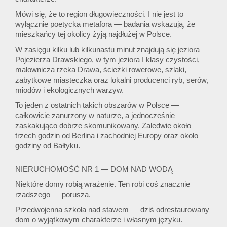
Mówi się, że to region długowieczności. I nie jest to
wyłącznie poetycka metafora — badania wskazują, że
mieszkańcy tej okolicy żyją najdłużej w Polsce.
W zasięgu kilku lub kilkunastu minut znajdują się jeziora
Pojezierza Drawskiego, w tym jeziora I klasy czystości,
malownicza rzeka Drawa, ścieżki rowerowe, szlaki,
zabytkowe miasteczka oraz lokalni producenci ryb, serów,
miodów i ekologicznych warzyw.
To jeden z ostatnich takich obszarów w Polsce —
całkowicie zanurzony w naturze, a jednocześnie
zaskakująco dobrze skomunikowany. Zaledwie około
trzech godzin od Berlina i zachodniej Europy oraz około
godziny od Bałtyku.
NIERUCHOMOŚĆ NR 1 — DOM NAD WODĄ
Niektóre domy robią wrażenie. Ten robi coś znacznie
rzadszego — porusza.
Przedwojenna szkoła nad stawem — dziś odrestaurowany
dom o wyjątkowym charakterze i własnym języku.