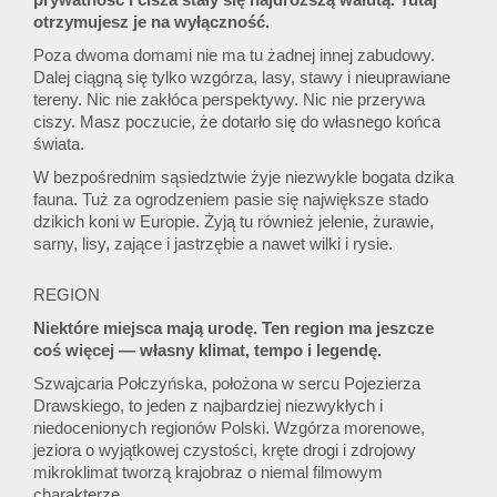
prywatność i cisza stały się najdroższą walutą. Tutaj
otrzymujesz je na wyłączność.
Poza dwoma domami nie ma tu żadnej innej zabudowy.
Dalej ciągną się tylko wzgórza, lasy, stawy i nieuprawiane
tereny. Nic nie zakłóca perspektywy. Nic nie przerywa
ciszy. Masz poczucie, że dotarło się do własnego końca
świata.
W bezpośrednim sąsiedztwie żyje niezwykle bogata dzika
fauna. Tuż za ogrodzeniem pasie się największe stado
dzikich koni w Europie. Żyją tu również jelenie, żurawie,
sarny, lisy, zające i jastrzębie a nawet wilki i rysie.
REGION
Niektóre miejsca mają urodę. Ten region ma jeszcze
coś więcej — własny klimat, tempo i legendę.
Szwajcaria Połczyńska, położona w sercu Pojezierza
Drawskiego, to jeden z najbardziej niezwykłych i
niedocenionych regionów Polski. Wzgórza morenowe,
jeziora o wyjątkowej czystości, kręte drogi i zdrojowy
mikroklimat tworzą krajobraz o niemal filmowym
charakterze.