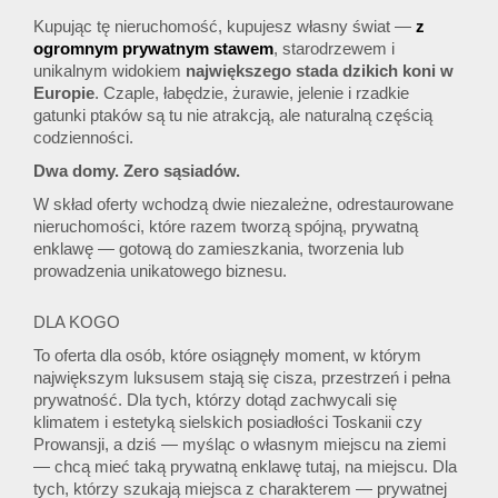
Kupując tę nieruchomość, kupujesz własny świat —
z
ogromnym prywatnym stawem
, starodrzewem i
unikalnym widokiem
największego stada dzikich koni
w
Europie
. Czaple, łabędzie, żurawie, jelenie i rzadkie
gatunki ptaków są tu nie atrakcją, ale naturalną częścią
codzienności.
Dwa domy. Zero sąsiadów.
W skład oferty wchodzą dwie niezależne, odrestaurowane
nieruchomości, które razem tworzą spójną, prywatną
enklawę — gotową do zamieszkania, tworzenia lub
prowadzenia unikatowego biznesu.
DLA KOGO
To oferta dla osób, które osiągnęły moment, w którym
największym luksusem stają się cisza, przestrzeń i pełna
prywatność. Dla tych, którzy dotąd zachwycali się
klimatem i estetyką sielskich posiadłości Toskanii czy
Prowansji, a dziś — myśląc o własnym miejscu na ziemi
— chcą mieć taką prywatną enklawę tutaj, na miejscu. Dla
tych, którzy szukają miejsca z charakterem — prywatnej