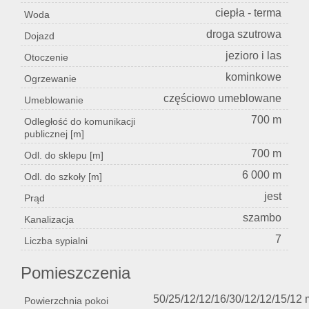
ciepła - terma
Woda
droga szutrowa
Dojazd
jezioro i las
Otoczenie
kominkowe
Ogrzewanie
częściowo umeblowane
Umeblowanie
700 m
Odległość do komunikacji
publicznej [m]
700 m
Odl. do sklepu [m]
6 000 m
Odl. do szkoły [m]
jest
Prąd
szambo
Kanalizacja
7
Liczba sypialni
Pomieszczenia
50/25/12/12/16/30/12/12/15/12 
Powierzchnia pokoi