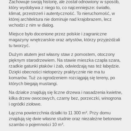
Zachowuje swoją historię, ale został odnowiony w sposób,
który wydobywa z niego to, co najcenniejsze: światło,
klimat, przestrzeń i autentyczność. To nieruchomość, w
której architektura nie dominuje nad krajobrazem, lecz
wchodzi z nim w dialog.
Miejsce było docenione przez polskie i zagraniczne
magazyny wnętrzarskie oraz artystów, którzy przyjeżdżali
tu tworzyć.
Dużym atutem jest własny staw z pomostem, otoczony
pięknym starodrzewiem. Na stawie mieszka czapla szara,
rzadkie gatunki ptaków i żab, odwiedzają nas też łabędzie.
Dzięki obecności nietoperzy praktycznie nie ma tu
komarów. Tuż za ogrodzeniem rozciągają się tereny, po
których biegają mustangi.
Na działce znajdują się liczne drzewa i nasadzenia kwietne,
kilka drzew owocowych, czarny bez, porzeczki, winogrona
i ogródki ziołowe.
Łączna powierzchnia działki to 11 300 m². Przy domu
znajdują się dwie własne studnie oraz niezależne betonowe
szambo o pojemności 10 m³.