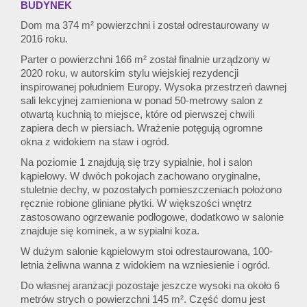
BUDYNEK
Dom ma 374 m² powierzchni i został odrestaurowany w
2016 roku.
Parter o powierzchni 166 m² został finalnie urządzony w
2020 roku, w autorskim stylu wiejskiej rezydencji
inspirowanej południem Europy. Wysoka przestrzeń dawnej
sali lekcyjnej zamieniona w ponad 50-metrowy salon z
otwartą kuchnią to miejsce, które od pierwszej chwili
zapiera dech w piersiach. Wrażenie potęgują ogromne
okna z widokiem na staw i ogród.
Na poziomie 1 znajdują się trzy sypialnie, hol i salon
kąpielowy. W dwóch pokojach zachowano oryginalne,
stuletnie dechy, w pozostałych pomieszczeniach położono
ręcznie robione gliniane płytki. W większości wnętrz
zastosowano ogrzewanie podłogowe, dodatkowo w salonie
znajduje się kominek, a w sypialni koza.
W dużym salonie kąpielowym stoi odrestaurowana, 100-
letnia żeliwna wanna z widokiem na wzniesienie i ogród.
Do własnej aranżacji pozostaje jeszcze wysoki na około 6
metrów strych o powierzchni 145 m². Część domu jest