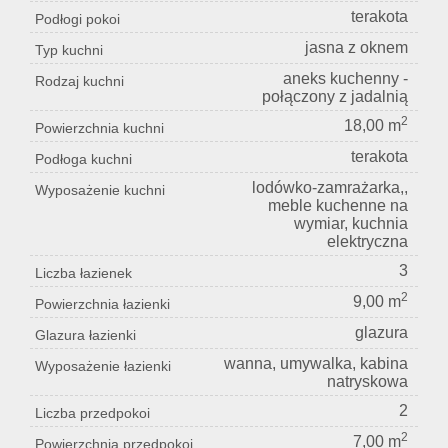
terakota
Podłogi pokoi
jasna z oknem
Typ kuchni
aneks kuchenny -
Rodzaj kuchni
połączony z jadalnią
2
18,00 m
Powierzchnia kuchni
terakota
Podłoga kuchni
lodówko-zamrażarka,,
Wyposażenie kuchni
meble kuchenne na
wymiar, kuchnia
elektryczna
3
Liczba łazienek
2
9,00 m
Powierzchnia łazienki
glazura
Glazura łazienki
wanna, umywalka, kabina
Wyposażenie łazienki
natryskowa
2
Liczba przedpokoi
2
7,00 m
Powierzchnia przedpokoi