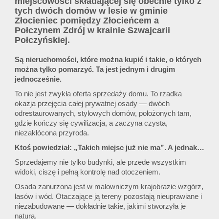
miejscowości składającej się obecnie tylko z
tych dwóch domów w lesie w gminie
Złocieniec pomiędzy Złocieńcem a
Połczynem Zdrój w krainie Szwajcarii
Połczyńskiej.
Są nieruchomości, które można kupić i takie, o których
można tylko pomarzyć. Ta jest jednym i drugim
jednocześnie.
To nie jest zwykła oferta sprzedaży domu. To rzadka
okazja przejęcia całej prywatnej osady — dwóch
odrestaurowanych, stylowych domów, położonych tam,
gdzie kończy się cywilizacja, a zaczyna czysta,
niezakłócona przyroda.
Ktoś powiedział: „Takich miejsc już nie ma”. A jednak…
Sprzedajemy nie tylko budynki, ale przede wszystkim
widoki, ciszę i pełną kontrolę nad otoczeniem.
Osada zanurzona jest w malowniczym krajobrazie wzgórz,
lasów i wód. Otaczające ją tereny pozostają nieuprawiane i
niezabudowane — dokładnie takie, jakimi stworzyła je
natura.