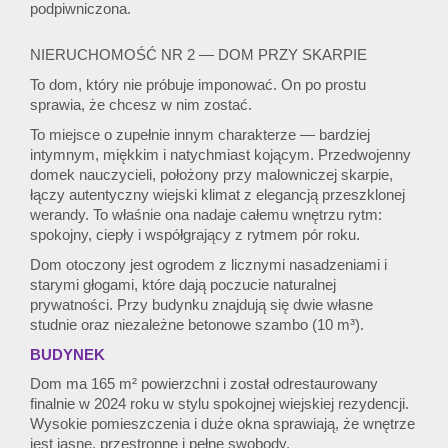
podpiwniczona.
NIERUCHOMOŚĆ NR 2 — DOM PRZY SKARPIE
To dom, który nie próbuje imponować. On po prostu
sprawia, że chcesz w nim zostać.
To miejsce o zupełnie innym charakterze — bardziej
intymnym, miękkim i natychmiast kojącym. Przedwojenny
domek nauczycieli, położony przy malowniczej skarpie,
łączy autentyczny wiejski klimat z elegancją przeszklonej
werandy. To właśnie ona nadaje całemu wnętrzu rytm:
spokojny, ciepły i współgrający z rytmem pór roku.
Dom otoczony jest ogrodem z licznymi nasadzeniami i
starymi głogami, które dają poczucie naturalnej
prywatności. Przy budynku znajdują się dwie własne
studnie oraz niezależne betonowe szambo (10 m³).
BUDYNEK
Dom ma 165 m² powierzchni i został odrestaurowany
finalnie w 2024 roku w stylu spokojnej wiejskiej rezydencji.
Wysokie pomieszczenia i duże okna sprawiają, że wnętrze
jest jasne, przestronne i pełne swobody.