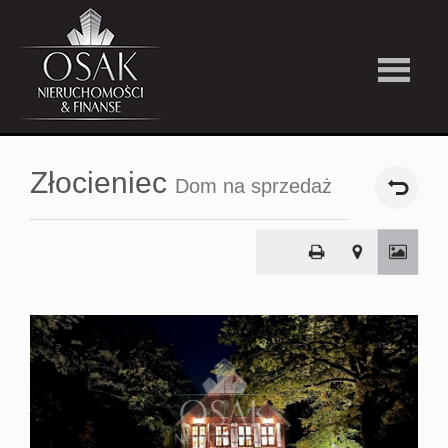
Kup
Złocieniec
Dom na sprzedaż
Wynajmi
Strefa
Premiu
Firma