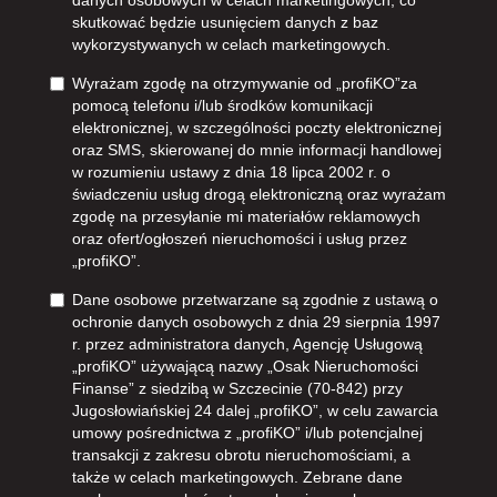
danych osobowych w celach marketingowych, co
skutkować będzie usunięciem danych z baz
wykorzystywanych w celach marketingowych.
Wyrażam zgodę na otrzymywanie od „profiKO”za
pomocą telefonu i/lub środków komunikacji
elektronicznej, w szczególności poczty elektronicznej
oraz SMS, skierowanej do mnie informacji handlowej
w rozumieniu ustawy z dnia 18 lipca 2002 r. o
świadczeniu usług drogą elektroniczną oraz wyrażam
zgodę na przesyłanie mi materiałów reklamowych
oraz ofert/ogłoszeń nieruchomości i usług przez
„profiKO”.
Dane osobowe przetwarzane są zgodnie z ustawą o
ochronie danych osobowych z dnia 29 sierpnia 1997
r. przez administratora danych, Agencję Usługową
„profiKO” używającą nazwy „Osak Nieruchomości
Finanse” z siedzibą w Szczecinie (70-842) przy
Jugosłowiańskiej 24 dalej „profiKO”, w celu zawarcia
umowy pośrednictwa z „profiKO” i/lub potencjalnej
transakcji z zakresu obrotu nieruchomościami, a
także w celach marketingowych. Zebrane dane