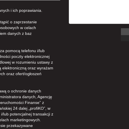
ych i ich poprawiania.
tąpić o zaprzestanie
osobowych w celach
iem danych z baz
a pomocą telefonu i/lub
ności poczty elektronicznej
dlowej w rozumieniu ustawy z
gą elektroniczną oraz wyrażam
ch oraz ofert/ogłoszeń
awą o ochronie danych
ministratora danych, Agencję
ieruchomości Finanse” z
ńskiej 24 dalej „profiKO”, w
/lub potencjalnej transakcji z
celach marketingowych.
sie przekazywane