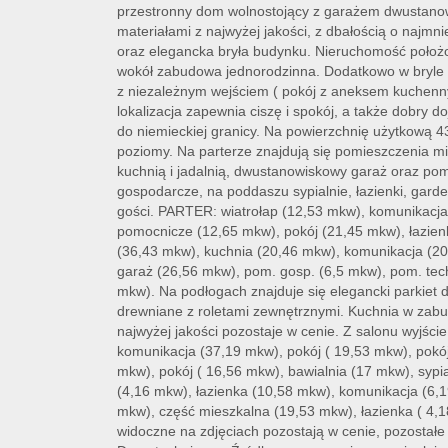
przestronny dom wolnostojący z garażem dwustan
materiałami z najwyżej jakości, z dbałością o najm
oraz elegancka bryła budynku. Nieruchomość położo
wokół zabudowa jednorodzinna. Dodatkowo w bryle 
z niezależnym wejściem ( pokój z aneksem kuchenny
lokalizacja zapewnia ciszę i spokój, a także dobry d
do niemieckiej granicy. Na powierzchnię użytkową 
poziomy. Na parterze znajdują się pomieszczenia m
kuchnią i jadalnią, dwustanowiskowy garaż oraz pom
gospodarcze, na poddaszu sypialnie, łazienki, gard
gości. PARTER: wiatrołap (12,53 mkw), komunikacj
pomocnicze (12,65 mkw), pokój (21,45 mkw), łazien
(36,43 mkw), kuchnia (20,46 mkw), komunikacja (20
garaż (26,56 mkw), pom. gosp. (6,5 mkw), pom. tech
mkw). Na podłogach znajduje się elegancki parkiet 
drewniane z roletami zewnętrznymi. Kuchnia w zab
najwyżej jakości pozostaje w cenie. Z salonu wyjśc
komunikacja (37,19 mkw), pokój ( 19,53 mkw), pokój
mkw), pokój ( 16,56 mkw), bawialnia (17 mkw), sypi
(4,16 mkw), łazienka (10,58 mkw), komunikacja (6,
mkw), część mieszkalna (19,53 mkw), łazienka ( 4,
widoczne na zdjęciach pozostają w cenie, pozostał