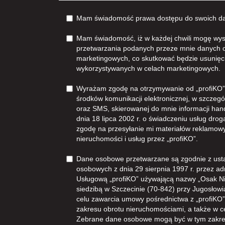
Mam świadomość prawa dostępu do swoich dan
Mam świadomość, iż w każdej chwili mogę wys
przetwarzania podanych przeze mnie danych 
marketingowych, co skutkować będzie usunięc
wykorzystywanych w celach marketingowych.
Wyrażam zgodę na otrzymywanie od „profiKO”z
środków komunikacji elektronicznej, w szczegól
oraz SMS, skierowanej do mnie informacji han
dnia 18 lipca 2002 r. o świadczeniu usług dro
zgodę na przesyłanie mi materiałów reklamowy
nieruchomości i usług przez „profiKO”.
Dane osobowe przetwarzane są zgodnie z ust
osobowych z dnia 29 sierpnia 1997 r. przez ad
Usługową „profiKO” używającą nazwy „Osak N
siedzibą w Szczecinie (70-842) przy Jugosłowia
celu zawarcia umowy pośrednictwa z „profiKO” i
zakresu obrotu nieruchomościami, a także w 
Zebrane dane osobowe mogą być w tym zakre