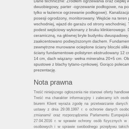
Dane techniczne: Źródłem ogrzewania oraz ciepłej 
dwuobiegowy, parter -ogrzewanie podłogowe, na podd
tylko w łazience ogrzewanie podłogowe). Kanalizacj
posesji ogrodzony, monitorowany. Wejście na teren p
wschodniej, wjazd do garażu od strony wschodniej. 
podest wejściowy wykonany z bruku klinkierowego.
ceramiczną, na głównej bryle budynku dwuspadowy.
zaakcentowano podwyższonym dachem. Fundamenty 
zewnętrzne murowane ocieplone ściany bloczki silik
ściany fundamentowe-polistyren ekstrudowany 12 cm
14 cm, dach wiązany- wełna mineralna 20+5 cm. Obró
spustowe z blachy tytano-cynkowej. Gorąco poleca
prezentację.
Nota prawna
Treść niniejszego ogłoszenia nie stanowi oferty handlo
Treść ma charakter informacyjny i zalecamy ich osobi
biurem Klient wyraża zgodę na przetwarzanie danych
ustawy z dnia 29.08.1997 r. o ochronie danych osob
zmianami/ oraz rozporządzenia Parlamentu Europejsk
27.04.2016 r. w sprawie ochrony osób fizycznych w
osobowych i w sprawie swobodnego przepływu takich