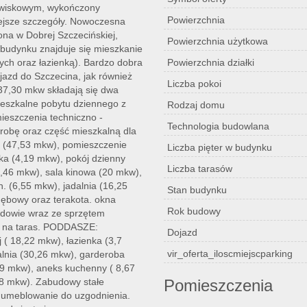
owiskowym, wykończony
Powierzchnia
niejsze szczegóły. Nowoczesna
na w Dobrej Szczecińskiej,
Powierzchnia użytkowa
budynku znajduje się mieszkanie
ch oraz łazienką). Bardzo dobra
Powierzchnia działki
ojazd do Szczecina, jak również
Liczba pokoi
437,30 mkw składają się dwa
ieszkalne pobytu dziennego z
Rodzaj domu
ieszczenia techniczno -
Technologia budowlana
erobę oraz część mieszkalną dla
a (47,53 mkw), pomieszczenie
Liczba pięter w budynku
ka (4,19 mkw), pokój dzienny
Liczba tarasów
,46 mkw), sala kinowa (20 mkw),
. (6,55 mkw), jadalnia (16,25
Stan budynku
dębowy oraz terakota. okna
Rok budowy
udowie wraz ze sprzętem
ie na taras. PODDASZE:
Dojazd
 ( 18,22 mkw), łazienka (3,7
vir_oferta_iloscmiejscparking
alnia (30,26 mkw), garderoba
19 mkw), aneks kuchenny ( 8,67
18 mkw). Zabudowy stałe
Pomieszczenia
e umeblowanie do uzgodnienia.