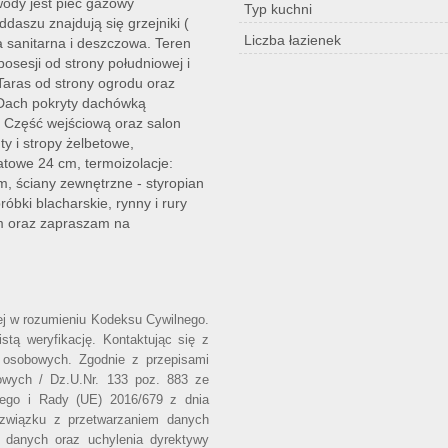
wody jest piec gazowy
Typ kuchni
aszu znajdują się grzejniki (
Liczba łazienek
a sanitarna i deszczowa. Teren
osesji od strony południowej i
Taras od strony ogrodu oraz
 Dach pokryty dachówką
 Część wejściową oraz salon
i stropy żelbetowe,
atowe 24 cm, termoizolacje:
, ściany zewnętrzne - styropian
bki blacharskie, rynny i rury
m oraz zapraszam na
wej w rozumieniu Kodeksu Cywilnego.
stą weryfikację. Kontaktując się z
 osobowych. Zgodnie z przepisami
owych / Dz.U.Nr. 133 poz. 883 ze
iego i Rady (UE) 2016/679 z dnia
 związku z przetwarzaniem danych
 danych oraz uchylenia dyrektywy