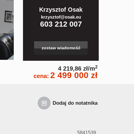
Krzysztof Osak
krzysztof@osak.eu
603 212 007
zostaw wiadomość
2
4 219,86 zł/m
2 499 000 zł
cena:
Dodaj do notatnika
5841539