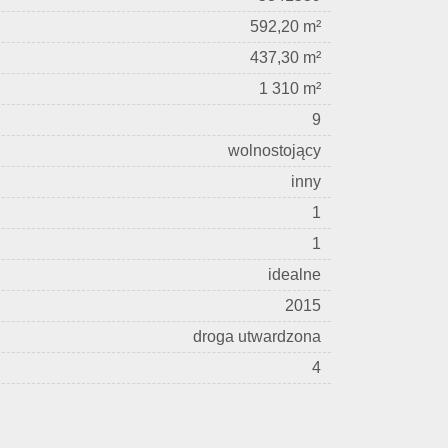
592,20 m²
437,30 m²
1 310 m²
9
wolnostojący
inny
1
1
idealne
2015
droga utwardzona
4