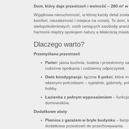
Dom, który daje przestrzeń i wolność – 280 m² 
Wyjątkowa nieruchomość, w której każdy detal zost
komfort, niezależność i miejsce na rozwój. To dom, k
wielopokoleniowych, osób ceniących swobodę aranżac
harmonii między spokojem natury a bliskością miast
Dlaczego warto?
Przemyślana przestrzeń
Parter:
jasna kuchnia, toaleta i przestronny sa
rodzinne spotkania i codzienny odpoczynek.
Dwie kondygnacje:
łącznie
6 pokoi
, które 
własnymi potrzebami – sypialnie, gabinety, pok
hobby.
Łazienka z pełnym wyposażeniem
– funkcjo
domowników.
Dodatkowe atuty
Piwnica z garażem w bryle budynku
– bezp
dodatkowa przestrzeń do przechowywania.