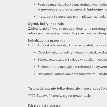
Pomieszczenia użytkowe:
dodatkowa kuchni
w
nowoczesny piec gazowy 2-funkcyjny
i
Instalacja fotowoltaiczna
– niższe rachunki 
Ogród, który inspiruje
Zadbana zieleń tworzy miejsce idealne na poranną k
relaks po intensywnym dniu. To przestrzeń, w której 
Lokalizacja z przewagą
Oborniki Śląskie to miasto, które łączy atuty natury i
Ośrodek kultury i odkryty basen – atrakcje do
Szkoły, przedszkola i sklepy w pobliżu – codzi
Zielone tereny sprzyjające rekreacji i aktywne
Doskonała komunikacja z Wrocławiem – szybki
Tu znajdziesz nie tylko dom, ale i nowy sposób ż
???? Zadzwoń i umów się na prezentację.
Nota prawna