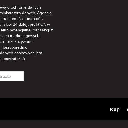
awą o ochronie danych
ministratora danych, Agencję
ieruchomości Finanse” z
ńskiej 24 dalej „profiKO”, w
/lub potencjalnej transakcji z
celach marketingowych.
sie przekazywane
m bezpośrednio
 danych osobowych jest
h oświadczeń.
Kup