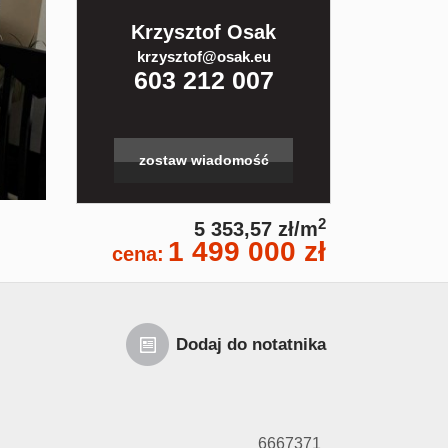
Krzysztof Osak
krzysztof@osak.eu
603 212 007
zostaw wiadomość
2
5 353,57 zł/m
1 499 000 zł
cena:
Dodaj do notatnika
6667371