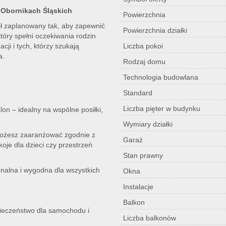
w Obornikach Śląskich
Powierzchnia
ał zaplanowany tak, aby zapewnić
Powierzchnia działki
tóry spełni oczekiwania rodzin
ji i tych, którzy szukają
Liczba pokoi
a.
Rodzaj domu
Technologia budowlana
Standard
Liczba pięter w budynku
lon – idealny na wspólne posiłki,
Wymiary działki
możesz zaaranżować zgodnie z
Garaż
oje dla dzieci czy przestrzeń
Stan prawny
nalna i wygodna dla wszystkich
Okna
Instalacje
Balkon
ieczeństwo dla samochodu i
Liczba balkonów