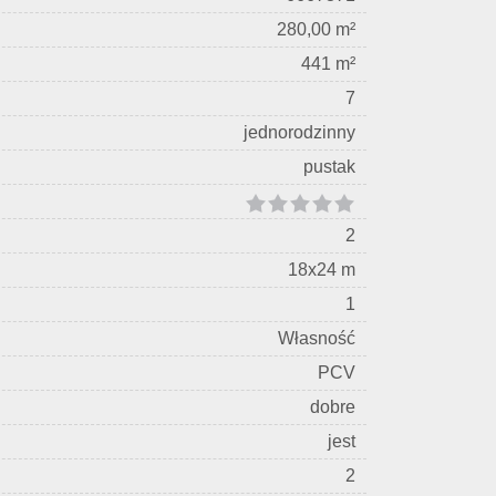
280,00 m²
441 m²
7
jednorodzinny
pustak
2
18x24 m
1
Własność
PCV
dobre
jest
2