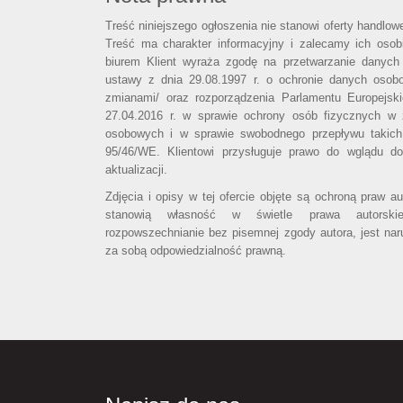
Treść niniejszego ogłoszenia nie stanowi oferty handlo
Treść ma charakter informacyjny i zalecamy ich osobi
biurem Klient wyraża zgodę na przetwarzanie danych
ustawy z dnia 29.08.1997 r. o ochronie danych osob
zmianami/ oraz rozporządzenia Parlamentu Europejsk
27.04.2016 r. w sprawie ochrony osób fizycznych w
osobowych i w sprawie swobodnego przepływu takich
95/46/WE. Klientowi przysługuje prawo do wglądu d
aktualizacji.
Zdjęcia i opisy w tej ofercie objęte są ochroną praw a
stanowią własność w świetle prawa autorski
rozpowszechnianie bez pisemnej zgody autora, jest nar
za sobą odpowiedzialność prawną.