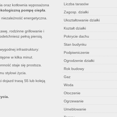
Liczba tarasów
a oraz kotłownia wyposażona
ekologiczną pompę ciepła
.
Zagosp. działki
i niezależność energetyczna.
Ukształtowanie działki
Kształt działki
awę, rodzinne grillowanie i
odetchniesz pełną piersią.
Pokrycie dachu
Stan budynku
 wygodnej infrastruktury:
Podpiwniczenie
stępne w kilka minut.
Ogrodzenie działki
enność staje się prostsza.
Rok budowy
mu stylowi życia.
Gaz
 dojazd trasą S5 lub koleją
Woda
Otoczenie
ycia.
Ogrzewanie
Umeblowanie