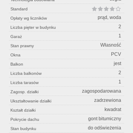
Standard
prąd, woda
Opłaty wg liczników
2
Liczba pięter w budynku
1
Garaż
Własność
Stan prawny
PCV
Okna
jest
Balkon
2
Liczba balkonów
1
Liczba tarasów
zagospodarowana
Zagosp. działki
zadrzewiona
Ukształtowanie działki
kwadrat
Kształt działki
gont bitumiczny
Pokrycie dachu
do odświeżenia
Stan budynku