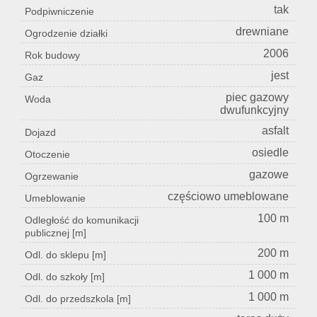
tak
Podpiwniczenie
drewniane
Ogrodzenie działki
2006
Rok budowy
jest
Gaz
piec gazowy
Woda
dwufunkcyjny
asfalt
Dojazd
osiedle
Otoczenie
gazowe
Ogrzewanie
częściowo umeblowane
Umeblowanie
100 m
Odległość do komunikacji
publicznej [m]
200 m
Odl. do sklepu [m]
1 000 m
Odl. do szkoły [m]
1 000 m
Odl. do przedszkola [m]