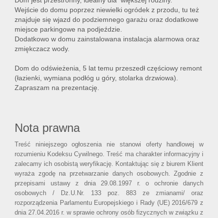
Dom jest przestronny, idealny dla większej rodziny.
Wejście do domu poprzez niewielki ogródek z przodu, tu też
znajduje się wjazd do podziemnego garażu oraz dodatkowe
miejsce parkingowe na podjeździe.
Dodatkowo w domu zainstalowana instalacja alarmowa oraz
zmiękczacz wody.
Dom do odświeżenia, 5 lat temu przeszedł częściowy remont
(łazienki, wymiana podłóg u góry, stolarka drzwiowa).
Zapraszam na prezentację.
Nota prawna
Treść niniejszego ogłoszenia nie stanowi oferty handlowej w
rozumieniu Kodeksu Cywilnego. Treść ma charakter informacyjny i
zalecamy ich osobistą weryfikację. Kontaktując się z biurem Klient
wyraża zgodę na przetwarzanie danych osobowych. Zgodnie z
przepisami ustawy z dnia 29.08.1997 r. o ochronie danych
osobowych / Dz.U.Nr. 133 poz. 883 ze zmianami/ oraz
rozporządzenia Parlamentu Europejskiego i Rady (UE) 2016/679 z
dnia 27.04.2016 r. w sprawie ochrony osób fizycznych w związku z