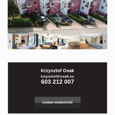
Kontakt
Partnerz
Notatnik
Blog
Krzysztof Osak
krzysztof@osak.eu
603 212 007
zostaw wiadomość