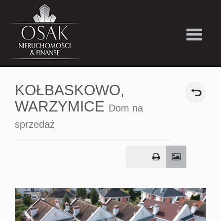
Kup
KOŁBASKOWO,
Wynajmi
WARZYMICE
Dom na
sprzedaż
Strefa
Premiu
Firma