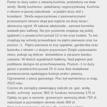
Parter to duży salon z otwartą kuchnia, podzielony na dwie
strefy. Strefę kuchenno -jadalnianą i wypoczynkową. Kuchnia
z oknem w jasnej zabudowie , w jadalni duży stół z
krzesłami. Strefa wypoczynkowa z panoramicznymi
przesuwnymi oknami skąd jest wyjście na duży taras i
słoneczny ogród. W salonie właściciele , zamiast kominka
wstawili piec kaflowy. Na tym poziomie znajduje się pokój
(gabinet ) o powierzchni ponad 12 m kw oraz toaleta. Tu też
znajdują się schody prowadzące na piętro pierwsze oraz na
poziom -1. Piętro pierwsze to trzy sypialnie, garderoba oraz
łazienka z oknem i z dużym prysznicem Dzięki usytuowaniu
okien, pokoje są dobrze doświetlone a zarazem bardzo
ustawne. W dwóch sypialniach balkony. Nad piętrem jest
poddasze służące do przechowywania. Poziom -1 to duży
garaż o powierzchni ponad 25 m oraz dwa dodatkowe
pomieszczenia spełniające funkcje pralni i piwnicy.
Ogrzewanie z pieca gazowego. Piec był wymieniony w maju
2023 roku..
Czynsz do zarządcy zawierający zaliczki za gaz, wodę,
ścieki, ochronę wynosi 962 zł, fundusz remontowy 175 zł.
Opłaty za gaz w sezonie grzewczym wynoszą około 750 zł,
natomiast w pozostałym okresie około 300 zł.