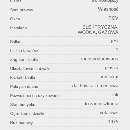
wolnostojący
Garaż
Własność
Stan prawny
PCV
Okna
ELEKTRYCZNA,
Instalacje
WODNA, GAZOWA
jest
Balkon
1
Liczba tarasów
zagospodarowana
Zagosp. działki
płaska
Ukształtowanie działki
prostokąt
Kształt działki
dachówka cementowa
Pokrycie dachu
tak
Pozwolenie na użytkowanie
do zamieszkania
Stan budynku
metalowe
Ogrodzenie działki
1975
Rok budowy