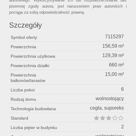
autorskiego. Wykorzystywanie ich lub rozpowszechnianie bez
pisemnej zgody autora, jest naruszeniem praw autorskich i
pociąga za sobą odpowiedzialność prawną.
Szczegóły
7115297
Symbol oferty
156,59 m²
Powierzchnia
129,39 m²
Powierzchnia użytkowa
660 m²
Powierzchnia działki
15,00 m²
Powierzchnia
balkonów/tarasów
6
Liczba pokoi
wolnostojący
Rodzaj domu
cegła, suporeks
Technologia budowlana
Standard
2
Liczba pięter w budynku