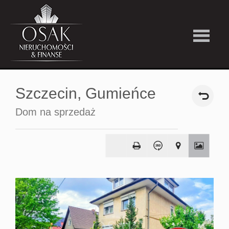
Kup
Szczecin,
Gumieńce
Wynajmi
Dom na sprzedaż
Strefa
Premiu
Firma