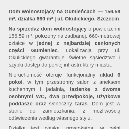
Dom wolnostojący na Gumieńcach — 156,59
m², działka 660 m² | ul. Okulickiego, Szczecin
Na sprzedaż dom wolnostojący
o powierzchni
156,59 m², położony na zadbanej, 660‑metrowej
działce w
jednej z najbardziej cenionych
części Gumieniec
. Lokalizacja przy ul.
Okulickiego gwarantuje świetne sąsiedztwo i
szybki dostęp do pełnej infrastruktury miasta.
Nieruchomość oferuje funkcjonalny
układ 6
pokoi
, w tym przestronny salon z aneksem
kuchennym i jadalnią,
łazienkę z dwoma
osobnymi WC, dwa przedpokoje, użytkowe
poddasze oraz
słoneczny
taras
. Dom jest w
stanie do zamieszkania, z możliwością
odświeżenia według własnego stylu.
Działka jest płaska, prostokątna, w pełni