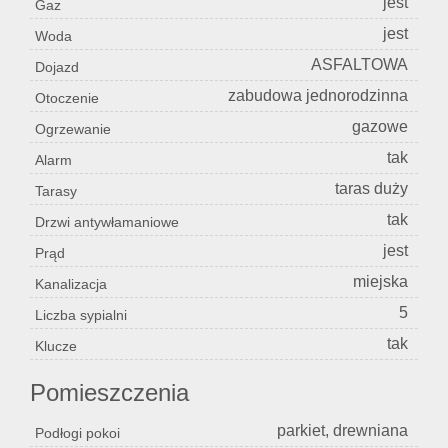
jest
Gaz
jest
Woda
ASFALTOWA
Dojazd
zabudowa jednorodzinna
Otoczenie
gazowe
Ogrzewanie
tak
Alarm
taras duży
Tarasy
tak
Drzwi antywłamaniowe
jest
Prąd
miejska
Kanalizacja
5
Liczba sypialni
tak
Klucze
Pomieszczenia
parkiet, drewniana
Podłogi pokoi