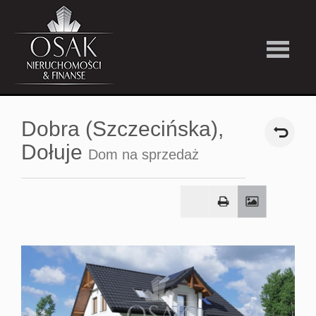
Kup
Dobra (Szczecińska),
Wynajmi
Dołuje
Dom na sprzedaż
Strefa
Premiu
Firma