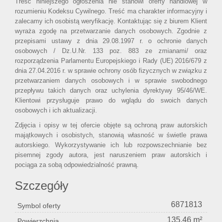
Treść niniejszego ogłoszenia nie stanowi oferty handlowej w
rozumieniu Kodeksu Cywilnego. Treść ma charakter informacyjny i
zalecamy ich osobistą weryfikację. Kontaktując się z biurem Klient
wyraża zgodę na przetwarzanie danych osobowych. Zgodnie z
przepisami ustawy z dnia 29.08.1997 r. o ochronie danych
osobowych / Dz.U.Nr. 133 poz. 883 ze zmianami/ oraz
rozporządzenia Parlamentu Europejskiego i Rady (UE) 2016/679 z
dnia 27.04.2016 r. w sprawie ochrony osób fizycznych w związku z
przetwarzaniem danych osobowych i w sprawie swobodnego
przepływu takich danych oraz uchylenia dyrektywy 95/46/WE.
Klientowi przysługuje prawo do wglądu do swoich danych
osobowych i ich aktualizacji.
Zdjęcia i opisy w tej ofercie objęte są ochroną praw autorskich
majątkowych i osobistych, stanowią własność w świetle prawa
autorskiego. Wykorzystywanie ich lub rozpowszechnianie bez
pisemnej zgody autora, jest naruszeniem praw autorskich i
pociąga za sobą odpowiedzialność prawną.
Szczegóły
6871813
Symbol oferty
135,46 m²
Powierzchnia