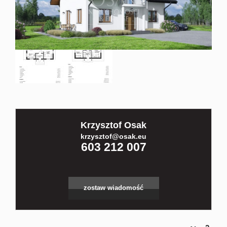
Kontakt
Partnerz
Notatnik
Krzysztof Osak
Blog
krzysztof@osak.eu
603 212 007
zostaw wiadomość