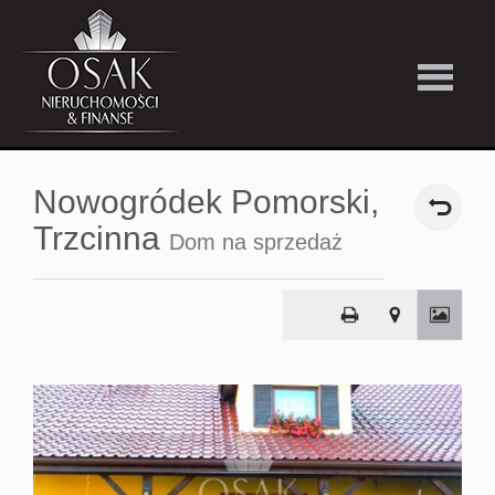
Kup
Nowogródek Pomorski,
Wynajmi
Trzcinna
Dom na sprzedaż
Strefa
Premiu
Firma