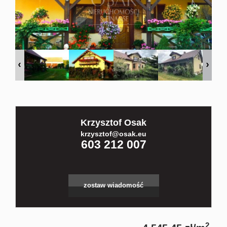
Kontakt
Partnerz
Notatnik
Krzysztof Osak
Blog
krzysztof@osak.eu
603 212 007
zostaw wiadomość
2