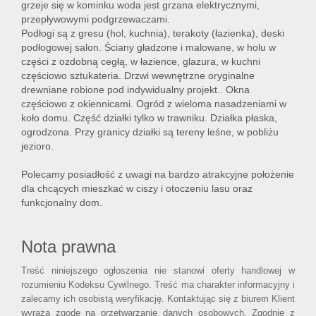
grzeje się w kominku woda jest grzana elektrycznymi,
przepływowymi podgrzewaczami.
Podłogi są z gresu (hol, kuchnia), terakoty (łazienka), deski
podłogowej salon. Ściany gładzone i malowane, w holu w
części z ozdobną cegłą, w łazience, glazura, w kuchni
częściowo sztukateria. Drzwi wewnętrzne oryginalne
drewniane robione pod indywidualny projekt.. Okna
częściowo z okiennicami. Ogród z wieloma nasadzeniami w
koło domu. Część działki tylko w trawniku. Działka płaska,
ogrodzona. Przy granicy działki są tereny leśne, w pobliżu
jezioro.
Polecamy posiadłość z uwagi na bardzo atrakcyjne położenie
dla chcących mieszkać w ciszy i otoczeniu lasu oraz
funkcjonalny dom.
Nota prawna
Treść niniejszego ogłoszenia nie stanowi oferty handlowej w
rozumieniu Kodeksu Cywilnego. Treść ma charakter informacyjny i
zalecamy ich osobistą weryfikację. Kontaktując się z biurem Klient
wyraża zgodę na przetwarzanie danych osobowych. Zgodnie z