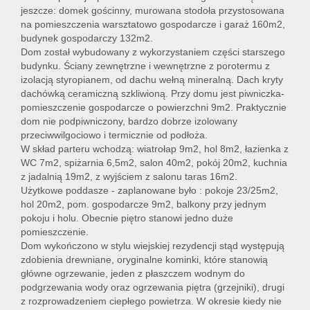
jeszcze: domek gościnny, murowana stodoła przystosowana
na pomieszczenia warsztatowo gospodarcze i garaż 160m2,
budynek gospodarczy 132m2.
Dom został wybudowany z wykorzystaniem części starszego
budynku. Ściany zewnętrzne i wewnętrzne z porotermu z
izolacją styropianem, od dachu wełną mineralną. Dach kryty
dachówką ceramiczną szkliwioną. Przy domu jest piwniczka-
pomieszczenie gospodarcze o powierzchni 9m2. Praktycznie
dom nie podpiwniczony, bardzo dobrze izolowany
przeciwwilgociowo i termicznie od podłoża.
W skład parteru wchodzą: wiatrołap 9m2, hol 8m2, łazienka z
WC 7m2, spiżarnia 6,5m2, salon 40m2, pokój 20m2, kuchnia
z jadalnią 19m2, z wyjściem z salonu taras 16m2.
Użytkowe poddasze - zaplanowane było : pokoje 23/25m2,
hol 20m2, pom. gospodarcze 9m2, balkony przy jednym
pokoju i holu. Obecnie piętro stanowi jedno duże
pomieszczenie.
Dom wykończono w stylu wiejskiej rezydencji stąd występują
zdobienia drewniane, oryginalne kominki, które stanowią
główne ogrzewanie, jeden z płaszczem wodnym do
podgrzewania wody oraz ogrzewania piętra (grzejniki), drugi
z rozprowadzeniem ciepłego powietrza. W okresie kiedy nie