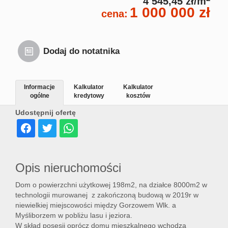
4 545,45 zł/m
1 000 000 zł
cena:
Dodaj do notatnika
Informacje
Kalkulator
Kalkulator
ogólne
kredytowy
kosztów
Udostępnij ofertę
Opis nieruchomości
Dom o powierzchni użytkowej 198m2, na działce 8000m2 w
technologii murowanej z zakończoną budową w 2019r w
niewielkiej miejscowości między Gorzowem Wlk. a
Myśliborzem w pobliżu lasu i jeziora.
W skład posesji oprócz domu mieszkalnego wchodzą