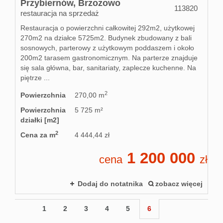
Przybiernów,
Brzozowo
113820
restauracja na sprzedaż
Restauracja o powierzchni całkowitej 292m2, użytkowej
270m2 na działce 5725m2. Budynek zbudowany z bali
sosnowych, parterowy z użytkowym poddaszem i około
200m2 tarasem gastronomicznym. Na parterze znajduje
się sala główna, bar, sanitariaty, zaplecze kuchenne. Na
piętrze ...
2
Powierzchnia
270,00 m
Powierzchnia
5 725 m²
działki [m2]
2
Cena za m
4 444,44 zł
1 200 000
cena
zł
Dodaj do notatnika
zobacz więcej
1
2
3
4
5
6