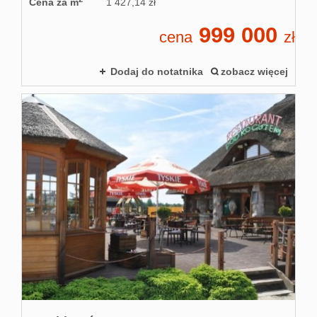
Cena za m
1 427,14 zł
999 000
cena
zł
Dodaj do notatnika
zobacz więcej