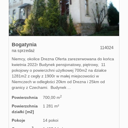
Kontakt
Partnerz
Bogatynia
114024
na sprzedaż
Notatnik
Niemcy, okolice Drezna Oferta zarezerwowana do końca
kwietnia 2022r Budynek pensjonatowy, piętrowy, 11
pokojowy o powierzchni użytkowej 700m2 na działce
Blog
1281m2 z cegły z 1900r w małej miejscowości w
Niemczech w odległości 20km od Drezna i 25km od
granicy z Czechami. Budynek ...
2
Powierzchnia
700,00 m
Powierzchnia
1 281 m²
działki [m2]
Pokoje
14 pokoi
2