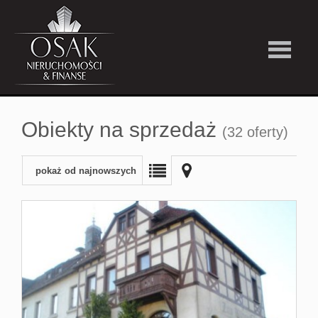
Kup
Obiekty na sprzedaż
(32 oferty)
Wynajmi
pokaż od najnowszych
Strefa
Premiu
Firma