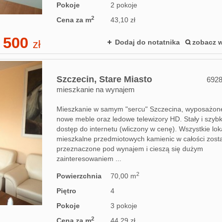
Pokoje
2 pokoje
2
Cena za m
43,10 zł
 500
zł
Dodaj do notatnika
zobacz w
Szczecin,
Stare Miasto
692
mieszkanie na wynajem
Mieszkanie w samym "sercu" Szczecina, wyposażon
nowe meble oraz ledowe telewizory HD. Stały i szybk
dostęp do internetu (wliczony w cenę). Wszystkie lok
mieszkalne przedmiotowych kamienic w całości zost
przeznaczone pod wynajem i cieszą się dużym
zainteresowaniem ...
2
Powierzchnia
70,00 m
Piętro
4
Pokoje
3 pokoje
2
Cena za m
44,29 zł