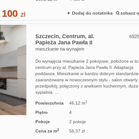
 100
zł
Dodaj do notatnika
zobacz w
Szczecin,
Centrum,
al.
692
Papieża Jana Pawła II
mieszkanie na wynajem
Do wynajęcia mieszkanie 2 pokojowe, położone w śc
centrum przy al. Papieża Jana Pawła II. Adaptacja
poddasza. Mieszkanie w bardzo dobrym standardzie
zaaranżowany w nowoczesnym stylu - salon otwarty
przedpokój, połączony z aneksem kuchennym, duża
sypialnia. ...
2
Powierzchnia
46,12 m
Piętro
4
Pokoje
2 pokoje
2
Cena za m
56,37 zł