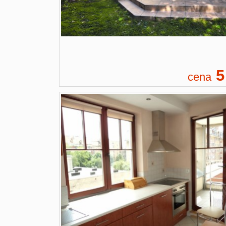
5
cena