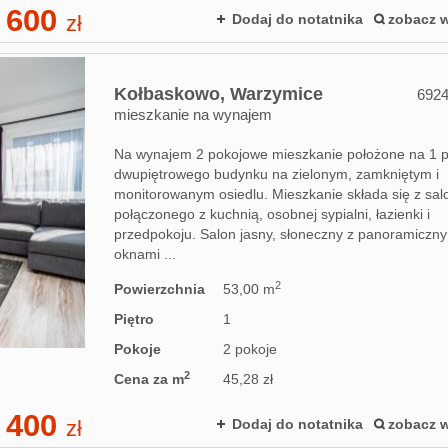
 600
zł
Dodaj do notatnika
zobacz w
Kołbaskowo,
Warzymice
692
mieszkanie na wynajem
Na wynajem 2 pokojowe mieszkanie położone na 1 p
dwupiętrowego budynku na zielonym, zamkniętym i
monitorowanym osiedlu. Mieszkanie składa się z sal
połączonego z kuchnią, osobnej sypialni, łazienki i
przedpokoju. Salon jasny, słoneczny z panoramiczn
oknami ...
2
Powierzchnia
53,00 m
Piętro
1
Pokoje
2 pokoje
2
Cena za m
45,28 zł
 400
zł
Dodaj do notatnika
zobacz w