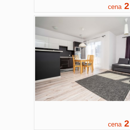
2
cena
2
cena