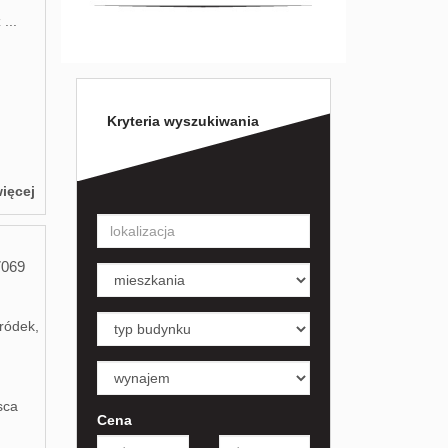
...
Kryteria wyszukiwania
ięcej
7069
ródek,
sca
Cena