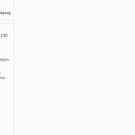
ięcej
5190
isłym
,
 na