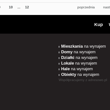
9
10
...
12
poprzednia
nas
Kup
Mieszkania
na wynajem
Domy
na wynajem
Działki
na wynajem
Lokale
na wynajem
Hale
na wynajem
Obiekty
na wynajem
Współpracujemy z
adresowo.pl