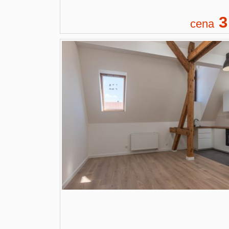
3
cena