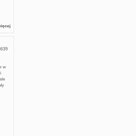
ięcej
8639
e w
i
ale
ały