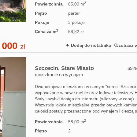
2
Powierzchnia
85,00 m
Piętro
parter
Pokoje
3 pokoje
2
Cena za m
58,82 zł
 000
zł
Dodaj do notatnika
zobacz w
Szczecin,
Stare Miasto
692
mieszkanie na wynajem
Dwupokojowe mieszkanie w samym "sercu" Szczeci
wyposażone w nowe meble oraz ledowe telewizory 
Stały i szybki dostęp do internetu (wliczony w cenę).
Wszystkie lokale mieszkalne przedmiotowych kamien
całości zostały przeznaczone pod wynajem i cieszą si
2
Powierzchnia
58,00 m
Piętro
2