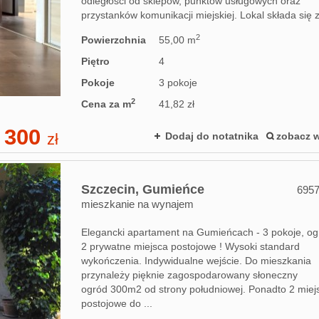
odległości od sklepów, punktów usługowych oraz
przystanków komunikacji miejskiej. Lokal składa się z 
2
Powierzchnia
55,00 m
Piętro
4
Pokoje
3 pokoje
2
Cena za m
41,82 zł
 300
zł
Dodaj do notatnika
zobacz w
Szczecin,
Gumieńce
695
mieszkanie na wynajem
Elegancki apartament na Gumieńcach - 3 pokoje, og
2 prywatne miejsca postojowe ! Wysoki standard
wykończenia. Indywidualne wejście. Do mieszkania
przynależy pięknie zagospodarowany słoneczny
ogród 300m2 od strony południowej. Ponadto 2 miej
postojowe do ...