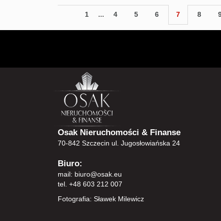
1
...
4
5
6
7
8
Osak Nieruchomości & Finanse
70-842 Szczecin ul. Jugosłowiańska 24
Biuro:
mail:
biuro@osak.eu
tel. +48 603 212 007
Fotografia: Sławek Milewicz