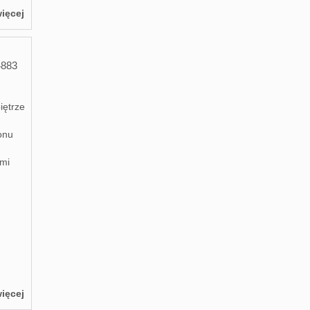
ięcej
4883
iętrze
onu
ymi
ięcej