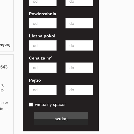
Powierzchnia
Liczba pokoi
ięcej
2
Cena za m
8643
Piętro
na,
HD.
ic w
wirtualny spacer
ę ...