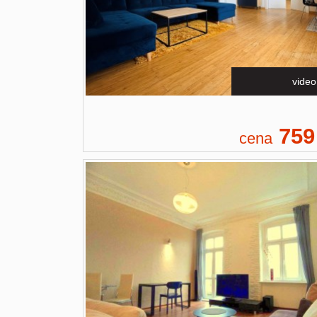
video
759
cena