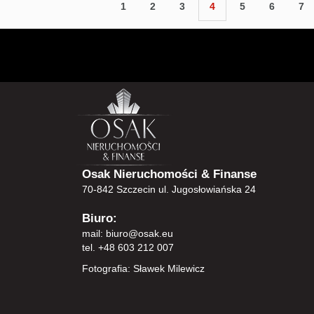
1
2
3
4
5
6
7
Osak Nieruchomości & Finanse
70-842 Szczecin ul. Jugosłowiańska 24
Biuro:
mail:
biuro@osak.eu
tel. +48 603 212 007
Fotografia: Sławek Milewicz