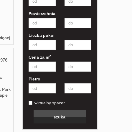
Powierzchnia
Liczba pokoi
ięcej
2
Cena za m
5976
 w
Piętro
c Park
apie
wirtualny spacer