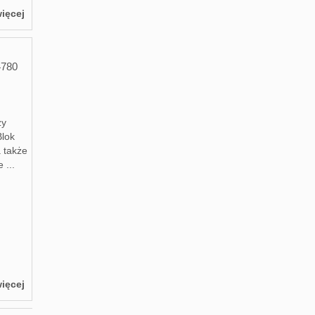
ięcej
4780
zy
Blok
a także
 ...
ięcej