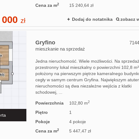
2
Cena za m
15 240,64 zł
 000
zł
Dodaj do notatnika
zobacz w
Gryfino
714
mieszkanie na sprzedaż
Jedna nieruchomość. Wiele możliwości. Na sprzeda
przestronny lokal mieszkalny o powierzchni 102,8 m²
położony na pierwszym piętrze kameralnego budynk
cegły w samym centrum Gryfina. Największym atut
nieruchomości są dwa niezależne wejścia z klatki
schodowej, ...
2
Powierzchnia
102,80 m
Piętro
1
rta
Pokoje
4 pokoje
2
Cena za m
5 447,47 zł