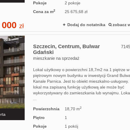
Pokoje
2 pokoje
2
Cena za m
25 675,68 zł
 000
zł
Dodaj do notatnika
zobacz w
Szczecin,
Centrum,
Bulwar
714
Gdański
mieszkanie na sprzedaż
Lokal użytkowy o powierzchni 18,7m2 na 1 piętrze w
piętrowym nowym budynku w inwestycji Grand Bulwa
Kanale Parnica. Jest to obiekt mieszkalno-usługowy.
lokal ma zapisaną funkcję użytkową ale może być
wykorzystywany do zamieszkania lub wynajmu. Lokal
...
2
Powierzchnia
18,70 m
rta
Piętro
1
Pokoje
1 pokój