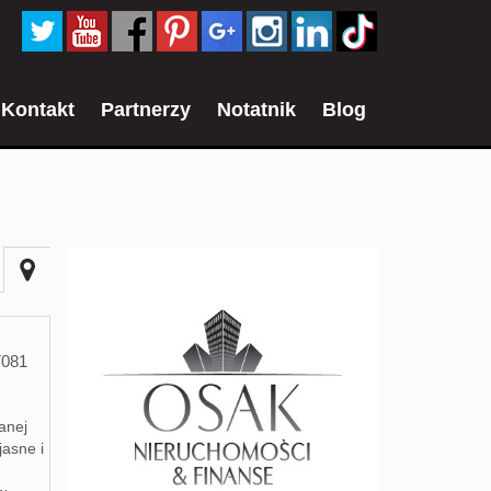
Kontakt
Partnerzy
Notatnik
Blog
7081
anej
jasne i