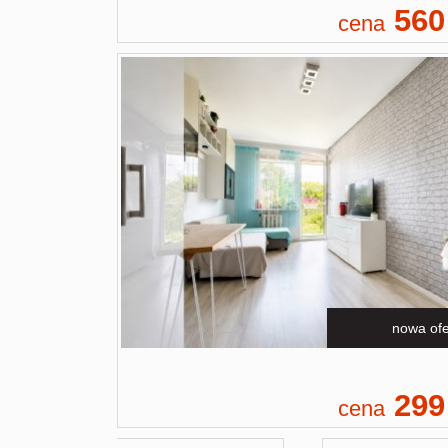
560
cena
nowa ofe
299
cena