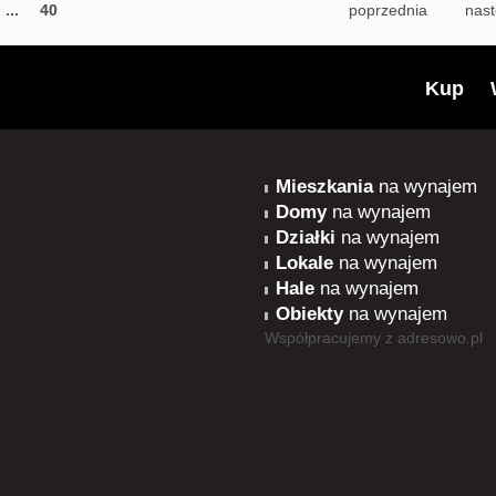
...
40
poprzednia
nas
Kup
Mieszkania
na wynajem
Domy
na wynajem
Działki
na wynajem
Lokale
na wynajem
Hale
na wynajem
Obiekty
na wynajem
Współpracujemy z
adresowo.pl