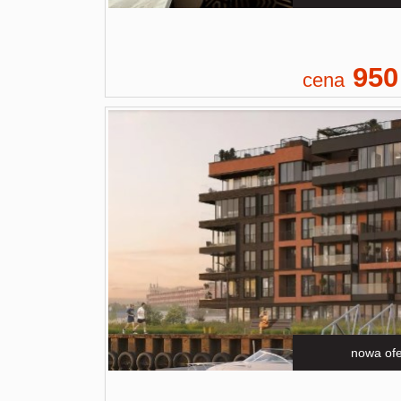
950
cena
nowa ofe