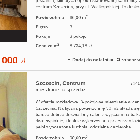
(ostatnim) klimatycznej, odrestaurowanej kamienicy 
centrum Szczecina, przy ul. Wielkopolskiej. To doskon
2
Powierzchnia
86,90 m
Piętro
3
Pokoje
3 pokoje
2
Cena za m
8 734,18 zł
 000
zł
Dodaj do notatnika
zobacz w
Szczecin,
Centrum
714
mieszkanie na sprzedaż
W ofercie rozkładowe 3-pokojowe mieszkanie w ce
Szczecina. Na łączną powierzchnię 90 m2 składa się
bardzo dobrze doświetlony salon z wyjściem na balk
dwie sypialnie, idealnie wykorzystana przestrzeń łazi
pełni wyposażona kuchnia, oddzielna garderoba ...
2
Powierzchnia
90,00 m