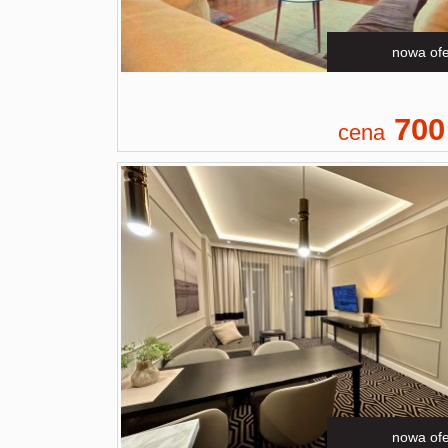
nowa ofe
700
cena
nowa ofe