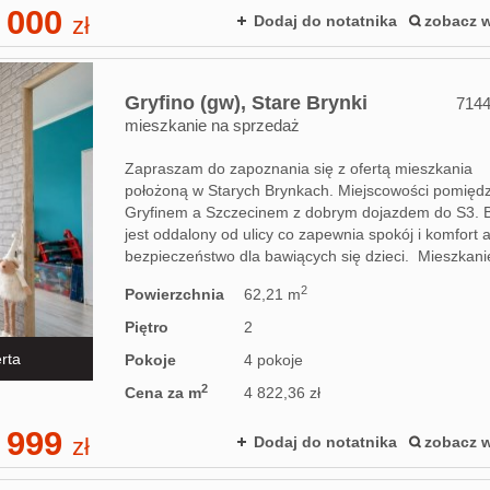
 000
zł
Dodaj do notatnika
zobacz w
Gryfino (gw),
Stare Brynki
714
mieszkanie na sprzedaż
Zapraszam do zapoznania się z ofertą mieszkania
położoną w Starych Brynkach. Miejscowości pomięd
Gryfinem a Szczecinem z dobrym dojazdem do S3. 
jest oddalony od ulicy co zapewnia spokój i komfort 
bezpieczeństwo dla bawiących się dzieci. Mieszkanie
2
Powierzchnia
62,21 m
Piętro
2
rta
Pokoje
4 pokoje
2
Cena za m
4 822,36 zł
 999
zł
Dodaj do notatnika
zobacz w