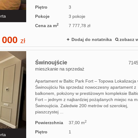
Piętro
3
rta
Pokoje
3 pokoje
2
Cena za m
7 777,78 zł
 000
zł
Dodaj do notatnika
zobacz w
Świnoujście
714
mieszkanie na sprzedaż
Apartament w Baltic Park Fort – Topowa Lokalizacja
Świnoujściu Na sprzedaż nowoczesny apartament z
balkonem, położony w prestiżowym kompleksie Balti
Fort – jednym z najbardziej pożądanych miejsc na m
Świnoujścia. Zaledwie 200 metrów od szerokiej,
piaszczystej ...
2
Powierzchnia
37,00 m
Piętro
1
rta