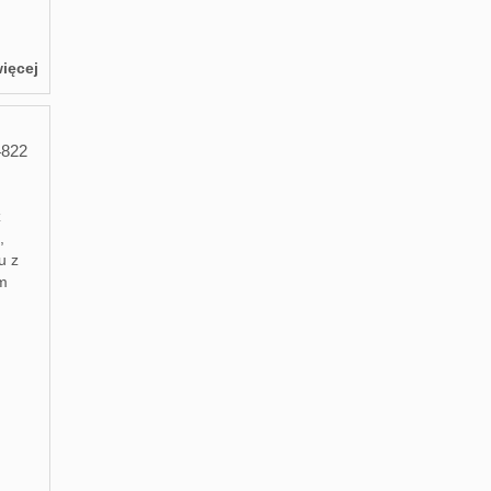
ięcej
4822
ż
,
u z
em