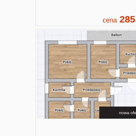
285
cena
nowa ofe