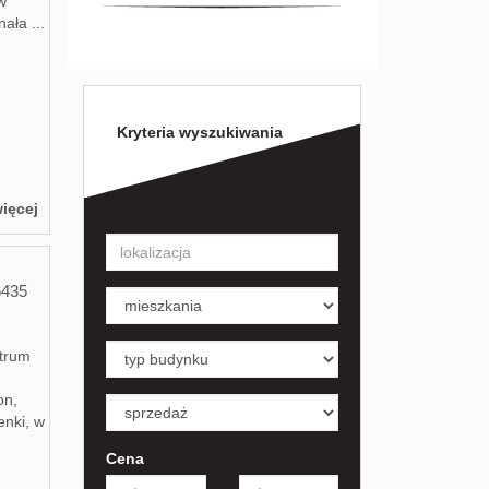
w
ała ...
Kryteria wyszukiwania
ięcej
6435
ntrum
on,
enki, w
Cena