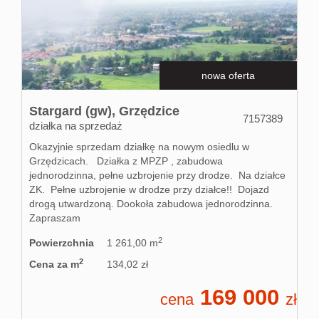
Kontakt
nowa oferta
Partnerz
Stargard (gw),
Grzędzice
7157389
działka na sprzedaż
Notatnik
Okazyjnie sprzedam działkę na nowym osiedlu w
Grzędzicach. Działka z MPZP , zabudowa
jednorodzinna, pełne uzbrojenie przy drodze. Na działce
Blog
ZK. Pełne uzbrojenie w drodze przy działce!! Dojazd
drogą utwardzoną. Dookoła zabudowa jednorodzinna.
Zapraszam
2
Powierzchnia
1 261,00 m
2
Cena za m
134,02 zł
169 000
cena
zł