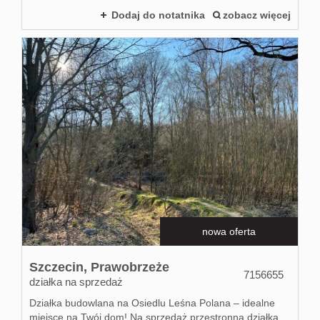
Dodaj do notatnika
zobacz więcej
nowa oferta
Szczecin,
Prawobrzeże
7156655
działka na sprzedaż
Działka budowlana na Osiedlu Leśna Polana – idealne
miejsce na Twój dom! Na sprzedaż przestronna działka