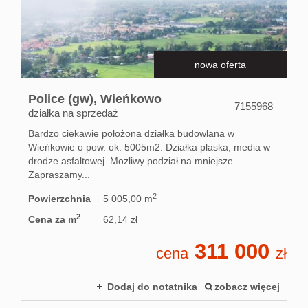
nowa oferta
Police (gw),
Wieńkowo
7155968
działka na sprzedaż
Bardzo ciekawie położona działka budowlana w
Wieńkowie o pow. ok. 5005m2. Działka plaska, media w
drodze asfaltowej. Mozliwy podział na mniejsze.
Zapraszamy...
2
Powierzchnia
5 005,00 m
2
Cena za m
62,14 zł
311 000
cena
zł
Dodaj do notatnika
zobacz więcej