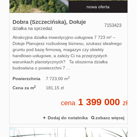
nowa oferta
Dobra (Szczecińska),
Dołuje
7153423
działka na sprzedaż
Atrakcyjna działka inwestycyjno-usługowa 7 723 m² –
Dołuje Planujesz rozbudowę biznesu, szukasz idealnego
gruntu pod bazę firmową, magazyn czy obiekty
handlowo-usługowe, a zależy Ci na przejrzystych
warunkach planistycznych? Ta obszerna działka
budowlana o powierzchni 7 ...
2
Powierzchnia
7 723,00 m
2
Cena za m
181,15 zł
1 399 000
cena
zł
Dodaj do notatnika
zobacz więcej