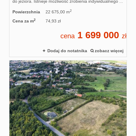
do jeziora. Istnieje możliwość zrobienia indywidualnego ...
2
Powierzchnia
22 675,00 m
2
Cena za m
74,93 zł
1 699 000
cena
zł
Dodaj do notatnika
zobacz więcej