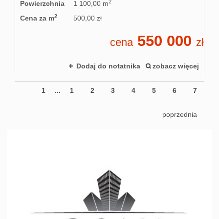
2
Powierzchnia
1 100,00 m
2
Cena za m
500,00 zł
550 000
cena
zł
Dodaj do notatnika
zobacz więcej
1
...
1
2
3
4
5
6
7
poprzednia