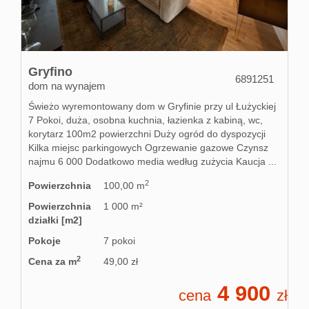
Gryfino
6891251
dom na wynajem
Świeżo wyremontowany dom w Gryfinie przy ul Łużyckiej
7 Pokoi, duża, osobna kuchnia, łazienka z kabiną, wc,
korytarz 100m2 powierzchni Duży ogród do dyspozycji
Kilka miejsc parkingowych Ogrzewanie gazowe Czynsz
najmu 6 000 Dodatkowo media według zużycia Kaucja ...
2
Powierzchnia
100,00 m
Powierzchnia
1 000 m²
działki [m2]
Pokoje
7 pokoi
2
Cena za m
49,00 zł
4 900
cena
zł