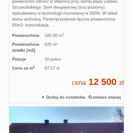
powierzchni 185m2 w Stepnicy przy samej plaży Zalewu
Szczecińskiego. Dom dwupiętrowy (trzy poziomy)
wybudowany w technologii murowanej w 2000r. W skład
domu wchodzą: Parter/przyziemie łączna powierzchnia
65m2: komunikacja ...
2
Powierzchnia
185,00 m
Powierzchnia
620 m²
działki [m2]
Pokoje
10 pokoi
2
Cena za m
67,57 zł
12 500
cena
zł
Dodaj do notatnika
zobacz więcej