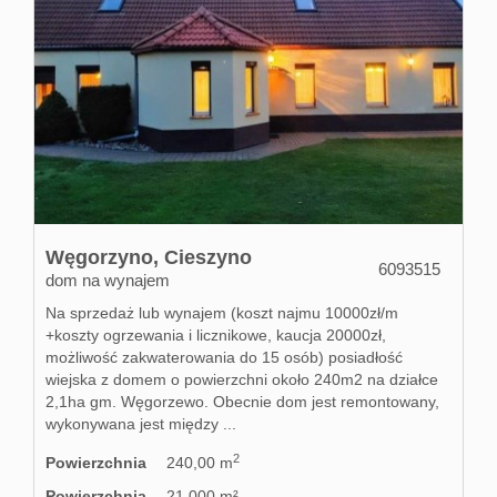
Węgorzyno,
Cieszyno
6093515
dom na wynajem
Na sprzedaż lub wynajem (koszt najmu 10000zł/m
+koszty ogrzewania i licznikowe, kaucja 20000zł,
możliwość zakwaterowania do 15 osób) posiadłość
wiejska z domem o powierzchni około 240m2 na działce
2,1ha gm. Węgorzewo. Obecnie dom jest remontowany,
wykonywana jest między ...
2
Powierzchnia
240,00 m
Powierzchnia
21 000 m²