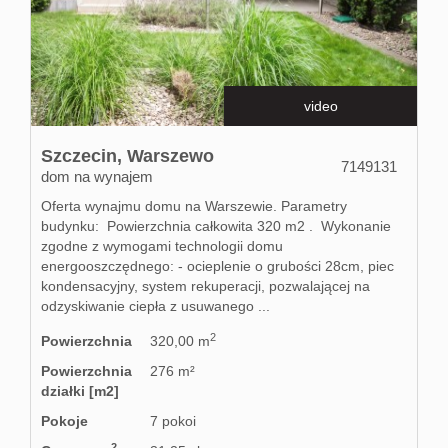
Kontakt
video
Partnerz
Szczecin,
Warszewo
7149131
dom na wynajem
Notatnik
Oferta wynajmu domu na Warszewie. Parametry
budynku: Powierzchnia całkowita 320 m2 . Wykonanie
zgodne z wymogami technologii domu
Blog
energooszczędnego: - ocieplenie o grubości 28cm, piec
kondensacyjny, system rekuperacji, pozwalającej na
odzyskiwanie ciepła z usuwanego ...
2
Powierzchnia
320,00 m
Powierzchnia
276 m²
działki [m2]
Pokoje
7 pokoi
2