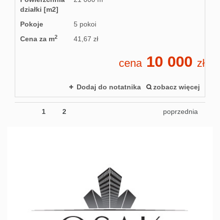
działki [m2]
Pokoje
5 pokoi
2
Cena za m
41,67 zł
10 000
cena
zł
Dodaj do notatnika
zobacz więcej
1
2
poprzednia