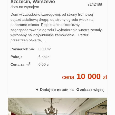
Szczecin,
Warszewo
7142488
dom na wynajem
Dom w zabudowie szeregowej, od strony frontowej
dojazd asfaltową drogą, od strony ogrodu widok na
panoramę miasta Projekt architektoniczny,
zagospodarowanie ogrodu i wykończenie wnętrz zostały
wykonany na indywidualne zamówienie. Parter:
przestrzeń otwarta, ...
2
Powierzchnia
0,00 m
Pokoje
6 pokoi
2
Cena za m
0,00 zł
10 000
cena
zł
Dodaj do notatnika
zobacz więcej