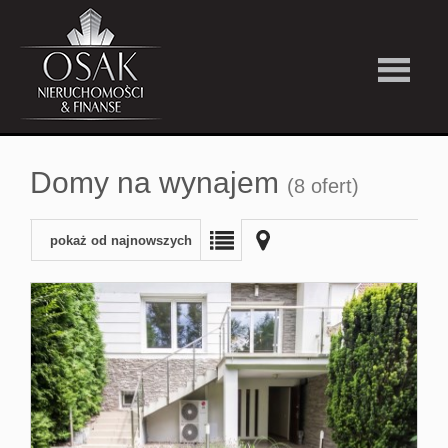
Kup
Domy na wynajem
(8 ofert)
Wynajmi
pokaż od najnowszych
Strefa
Premiu
Firma