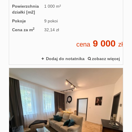
Powierzchnia
1 000 m²
działki [m2]
Pokoje
9 pokoi
2
Cena za m
32,14 zł
9 000
cena
zł
Dodaj do notatnika
zobacz więcej