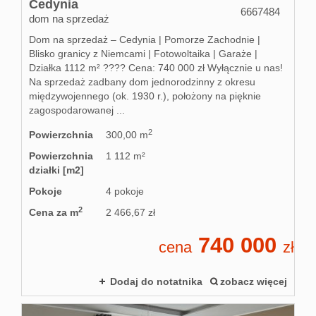
Cedynia
6667484
dom na sprzedaż
Dom na sprzedaż – Cedynia | Pomorze Zachodnie |
Blisko granicy z Niemcami | Fotowoltaika | Garaże |
Działka 1112 m² ???? Cena: 740 000 zł Wyłącznie u nas!
Na sprzedaż zadbany dom jednorodzinny z okresu
międzywojennego (ok. 1930 r.), położony na pięknie
zagospodarowanej ...
2
Powierzchnia
300,00 m
Powierzchnia
1 112 m²
działki [m2]
Pokoje
4 pokoje
2
Cena za m
2 466,67 zł
740 000
cena
zł
Dodaj do notatnika
zobacz więcej