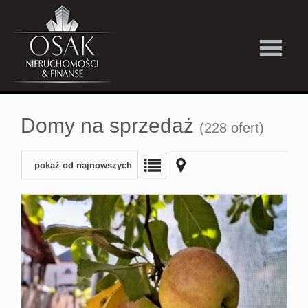
Kup
Domy na sprzedaż
(228 ofert)
Wynajmi
pokaż od najnowszych
Strefa
Premiu
Firma