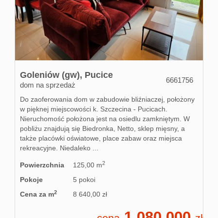
Goleniów (gw),
Pucice
6661756
dom na sprzedaż
Do zaoferowania dom w zabudowie bliźniaczej, położony
w pięknej miejscowości k. Szczecina - Pucicach.
Nieruchomość położona jest na osiedlu zamkniętym. W
pobliżu znajdują się Biedronka, Netto, sklep mięsny, a
także placówki oświatowe, place zabaw oraz miejsca
rekreacyjne. Niedaleko ...
2
Powierzchnia
125,00 m
Pokoje
5 pokoi
2
Cena za m
8 640,00 zł
1 080 000