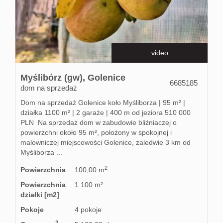
Kontakt
video
Partnerz
Myślibórz (gw),
Golenice
6685185
dom na sprzedaż
Notatnik
Dom na sprzedaż Golenice koło Myśliborza | 95 m² |
działka 1100 m² | 2 garaże | 400 m od jeziora 510 000
PLN Na sprzedaż dom w zabudowie bliźniaczej o
Blog
powierzchni około 95 m², położony w spokojnej i
malowniczej miejscowości Golenice, zaledwie 3 km od
Myśliborza ...
2
Powierzchnia
100,00 m
Powierzchnia
1 100 m²
działki [m2]
Pokoje
4 pokoje
2