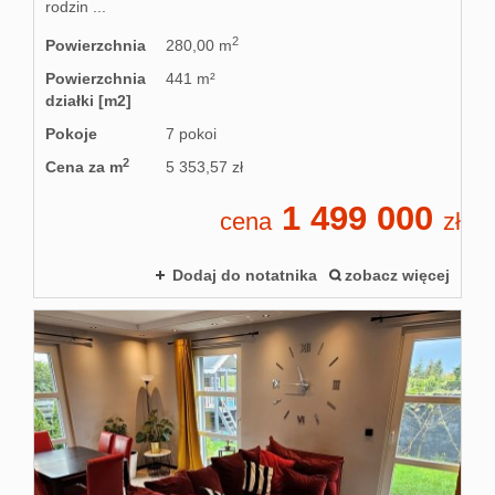
rodzin ...
2
Powierzchnia
280,00 m
Powierzchnia
441 m²
działki [m2]
Pokoje
7 pokoi
2
Cena za m
5 353,57 zł
1 499 000
cena
zł
Dodaj do notatnika
zobacz więcej