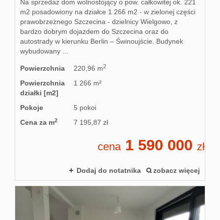
Na sprzedaż dom wolnostojący o pow. całkowitej ok. 221
m2 posadowiony na działce 1 266 m2 - w zielonej części
prawobrzeżnego Szczecina - dzielnicy Wielgowo, z
bardzo dobrym dojazdem do Szczecina oraz do
autostrady w kierunku Berlin – Świnoujście. Budynek
wybudowany ...
2
Powierzchnia
220,96 m
Powierzchnia
1 266 m²
działki [m2]
Pokoje
5 pokoi
2
Cena za m
7 195,87 zł
1 590 000
cena
zł
Dodaj do notatnika
zobacz więcej