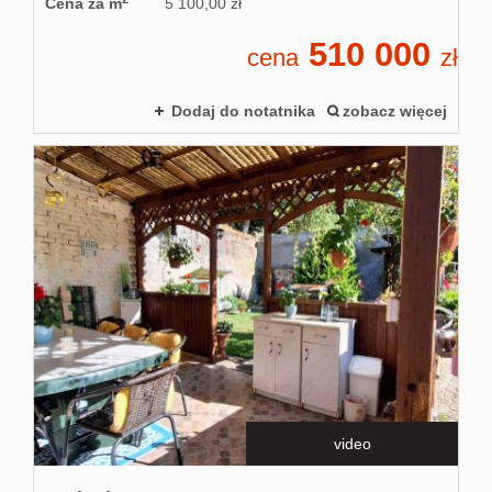
Cena za m
5 100,00 zł
510 000
cena
zł
Dodaj do notatnika
zobacz więcej
video